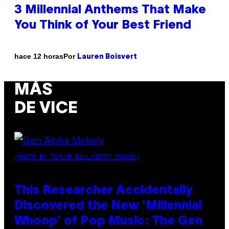
3 Millennial Anthems That Make
You Think of Your Best Friend
Por
hace 12 horas
Lauren Boisvert
MÁS
DE VICE
(PHOTO BY TAYLOR HILL/GETTY IMAGES)
This Researcher Accidentally
Discovered the New ‘Millennial
Whoop’ of Pop Music: The Gen