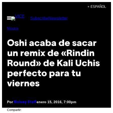
Saltar
+ ESPAÑOL
al
Abrir
Subscribe
Newsletter
contenido
Menú
Música
Oshi acaba de sacar
un remix de «Rindin
Round» de Kali Uchis
perfecto para tu
viernes
Por
enero 15, 2016, 7:00pm
Noisey Staff
Compartir: