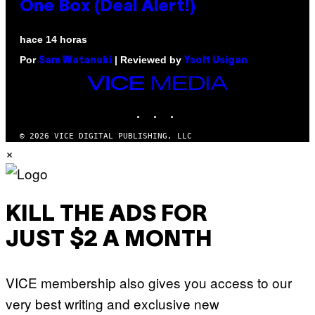
One Box (Deal Alert!)
hace 14 horas
Por
| Reviewed by
Sam Watanuki
Ysolt Usigan
VICE
MEDIA
INSTAGRAM
TIKTOK
YOUTUBE
© 2026 VICE DIGITAL PUBLISHING, LLC
×
KILL THE ADS FOR
JUST $2 A MONTH
VICE membership also gives you access to our
very best writing and exclusive new