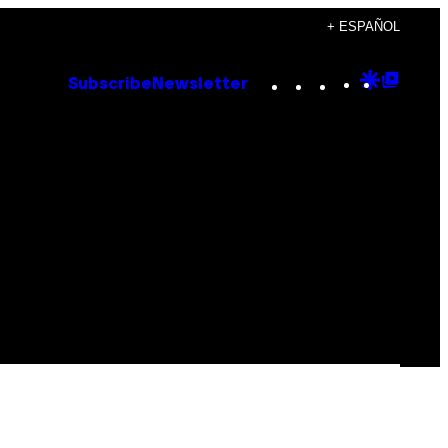
+ ESPAÑOL
Instagram
TikTok
YouTube
Google
Goog
Subscribe
Newsletter
Discove
Top
Posts