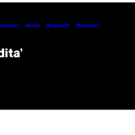
unchies
Music
Waypoint
Members
ita’