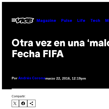
Saltar
al
contenido
Abrir
Magazine
Pulse
Life
Tech
M
Menú
Otra vez en una ‘mald
Fecha FIFA
Por
marzo 22, 2016, 12:19pm
Andrés Corona
Compartir: