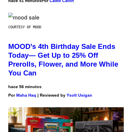
hace 51 minutos
Por
Caleb Catlin
COURTESY OF MOOD
MOOD’s 4th Birthday Sale Ends
Today— Get Up to 25% Off
Prerolls, Flower, and More While
You Can
hace 56 minutos
Por
Maha Haq
| Reviewed by
Ysolt Usigan