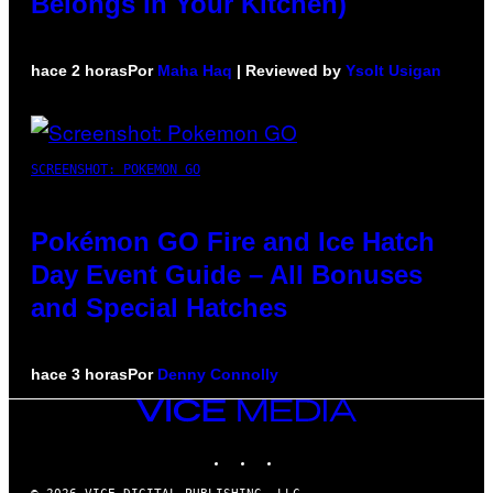
Belongs in Your Kitchen)
hace 2 horas
Por
Maha Haq
| Reviewed by
Ysolt Usigan
SCREENSHOT: POKEMON GO
Pokémon GO Fire and Ice Hatch
Day Event Guide – All Bonuses
and Special Hatches
hace 3 horas
Por
Denny Connolly
VICE
MEDIA
INSTAGRAM
TIKTOK
YOUTUBE