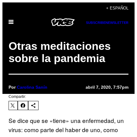
Saltar
+ ESPAÑOL
al
Abrir
contenido
SUBSCRIBE
NEWSLETTER
Menú
Otras meditaciones
sobre la pandemia
Por
Carolina Sanín
abril 7, 2020, 7:57pm
Compartir:
Se dice que se «tiene» una enfermedad, un
virus: como parte del haber de uno, como