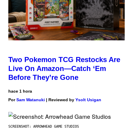
Two Pokemon TCG Restocks Are
Live On Amazon—Catch ‘Em
Before They’re Gone
hace 1 hora
Por
Sam Watanuki
| Reviewed by
Ysolt Usigan
SCREENSHOT: ARROWHEAD GAME STUDIOS