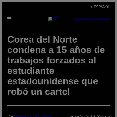
Saltar
+ ESPAÑOL
al
Abrir
contenido
SUBSCRIBE
NEWSLETTER
Menú
Corea del Norte
condena a 15 años de
trabajos forzados al
estudiante
estadounidense que
robó un cartel
Por
Reuters y VICE News
marzo 16, 2016, 5:00am