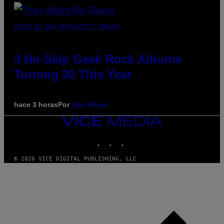
PHOTO BY BOB BERG/GETTY IMAGES
3 No-Skip Geek Rock Albums
Turning 30 This Year
hace 3 horas
Por
Dan Milam
VICE
MEDIA
INSTAGRAM
TIKTOK
YOUTUBE
© 2026 VICE DIGITAL PUBLISHING, LLC