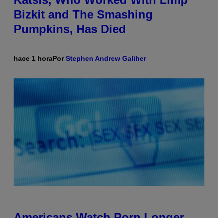
Bizkit and The Smashing
Pumpkins, Has Died
hace 1 hora
Por
Stephen Andrew Galiher
Americans Watch Porn Longer