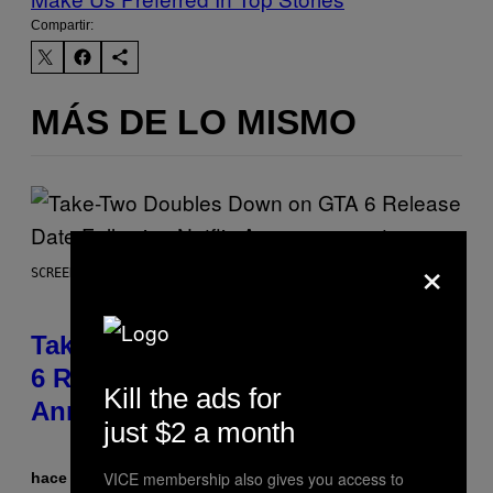
Compartir:
MÁS DE LO MISMO
×
SCREENSHOT: ROCKSTAR GAMES
Take-Two Doubles Down on GTA
6 Release Date Following Netflix
Kill the ads for
Announcement
just $2 a month
VICE membership also gives you access to
hace 39 minutos
Por
Brent Koepp