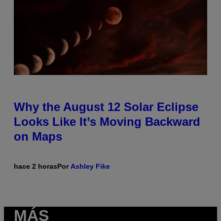
Why the August 12 Solar Eclipse
Looks Like It’s Moving Backward
on Maps
hace 2 horas
Por
Ashley Fike
MÁS