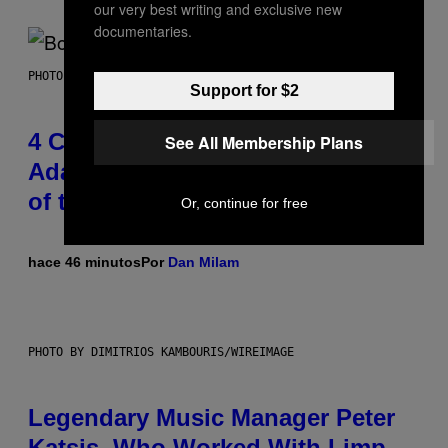
our very best writing and exclusive new
documentaries.
PHOTO BY FRANK MICELOTTA/IMAGEDIRECT
Support for $2
4 Classic Rock Bands That
See All Membership Plans
Adapted to the New Rock Sound
of the 2000s
Or, continue for free
hace 46 minutos
Por
Dan Milam
PHOTO BY DIMITRIOS KAMBOURIS/WIREIMAGE
Legendary Music Manager Peter
Katsis, Who Worked With Limp