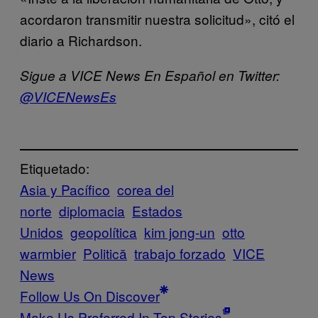
acordaron transmitir nuestra solicitud», citó el
diario a Richardson.
Sigue a VICE News En Español en Twitter:
@VICENewsEs
Etiquetado:
Asia y Pacífico
corea del
norte
diplomacia
Estados
Unidos
geopolítica
kim jong-un
otto
warmbier
Politică
trabajo forzado
VICE
News
Follow Us On Discover
Make Us Preferred In Top Stories