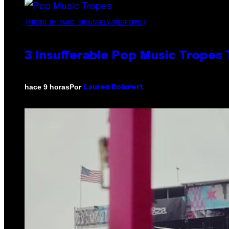
(PHOTO BY MARC BROUSSELY/REDFERNS)
3 Insufferable Pop Music Tropes
Por
hace 9 horas
Lauren Boisvert