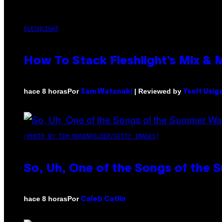
FLESHLIGHT
How To Stack Fleshlight’s Mix &
Por
| Reviewed by
hace 8 horas
Sam Watanuki
Ysolt Usig
(PHOTO BY TIM MOSENFELDER/GETTY IMAGES)
So, Uh, One of the Songs of the 
Por
hace 8 horas
Caleb Catlin