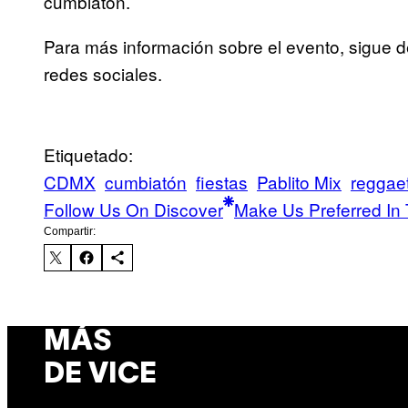
cumbiatón.
Para más información sobre el evento, sigue 
redes sociales.
Etiquetado:
CDMX
cumbiatón
fiestas
Pablito Mix
reggae
Follow Us On Discover
Make Us Preferred In 
Compartir:
MÁS
DE VICE