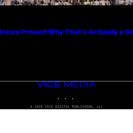
looza Proved Why That’s Actually a G
VICE
MEDIA
INSTAGRAM
TIKTOK
YOUTUBE
© 2026 VICE DIGITAL PUBLISHING, LLC