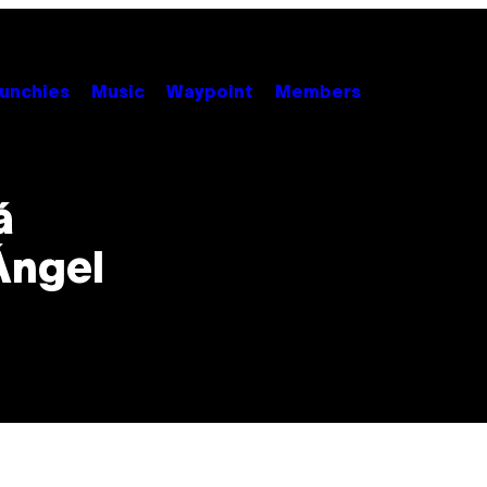
unchies
Music
Waypoint
Members
á
Ángel