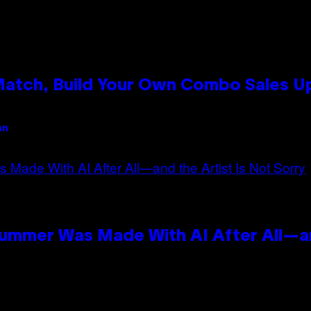
 Match, Build Your Own Combo Sales 
an
Summer Was Made With AI After All—an