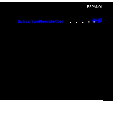
+ ESPAÑOL
Instagram
TikTok
YouTube
Google
Goog
Subscribe
Newsletter
Discove
Top
Posts