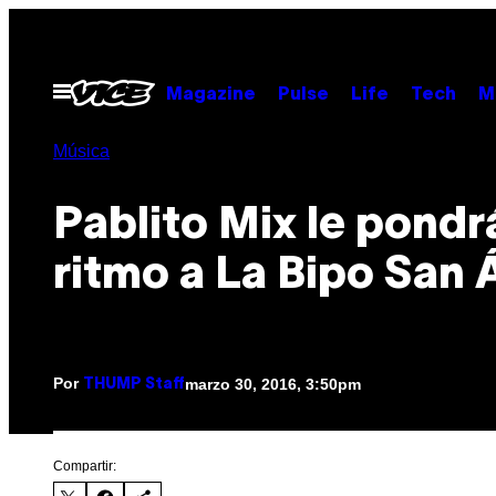
Saltar
al
contenido
Abrir
Magazine
Pulse
Life
Tech
M
Menú
Música
Pablito Mix le pondr
ritmo a La Bipo San 
Por
marzo 30, 2016, 3:50pm
THUMP Staff
Compartir: