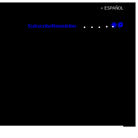
+ ESPAÑOL
Instagram
TikTok
YouTube
Google
Googl
Subscribe
Newsletter
Discover
Top
Posts