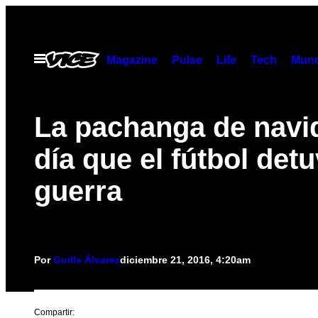
Saltar
al
contenido
Abrir
Magazine
Pulse
Life
Tech
Munc
Menú
La pachanga de navid
día que el fútbol detu
guerra
Por
Guille Álvarez
diciembre 21, 2016, 4:20am
Compartir: