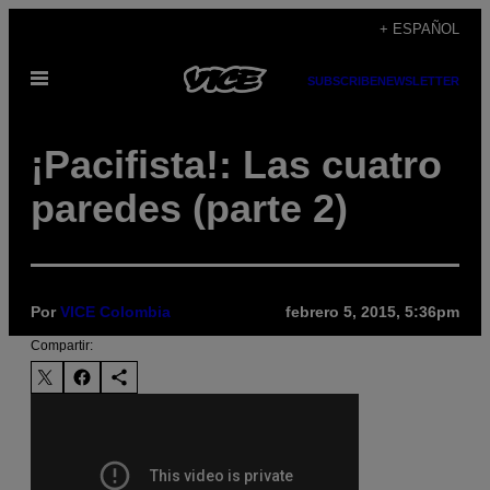
Saltar
+ ESPAÑOL
al
Abrir
contenido
SUBSCRIBE
NEWSLETTER
Menú
¡Pacifista!: Las cuatro
paredes (parte 2)
Por
VICE Colombia
febrero 5, 2015, 5:36pm
Compartir: