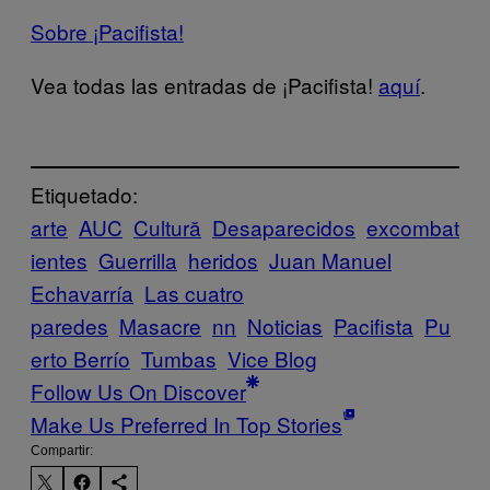
Sobre ¡Pacifista!
Vea todas las entradas de ¡Pacifista!
aquí
.
Etiquetado:
arte
AUC
Cultură
Desaparecidos
excombat
ientes
Guerrilla
heridos
Juan Manuel
Echavarría
Las cuatro
paredes
Masacre
nn
Noticias
Pacifista
Pu
erto Berrío
Tumbas
Vice Blog
Follow Us On Discover
Make Us Preferred In Top Stories
Compartir: