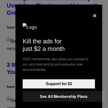
Used As a Ringtone or Voicemail
×
Greeting in the 2000s
hace 7 horas
Por
Dan Milam
Kill the ads for
just $2 a month
PHOTO BY KEVIN WINTER/GETTY IMAGES FOR RADIO DISNEY
VICE membership also gives you access to
3 Millennial Anthems That Make
our very best writing and exclusive new
documentaries.
You Think of Your Best Friend
Support for $2
hace 7 horas
Por
Lauren Boisvert
See All Membership Plans