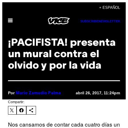
Saltar
+ ESPAÑOL
al
Abrir
contenido
SUBSCRIBE
NEWSLETTER
Menú
¡PACIFISTA! presenta
un mural contra el
olvido y por la vida
Por
abril 26, 2017, 11:24pm
Mario Zamudio Palma
Compartir:
Nos cansamos de contar cada cuatro días un