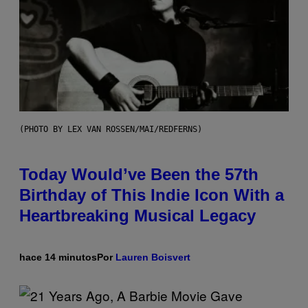
(PHOTO BY LEX VAN ROSSEN/MAI/REDFERNS)
Today Would’ve Been the 57th
Birthday of This Indie Icon With a
Heartbreaking Musical Legacy
hace 14 minutos
Por
Lauren Boisvert