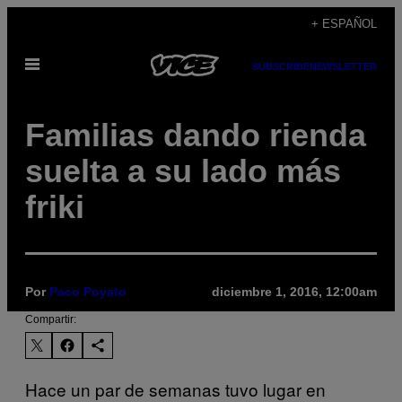
Saltar
+ ESPAÑOL
al
Abrir
contenido
SUBSCRIBE
NEWSLETTER
Menú
Familias dando rienda
suelta a su lado más
friki
Por
Paco Poyato
diciembre 1, 2016, 12:00am
Compartir:
Hace un par de semanas tuvo lugar en