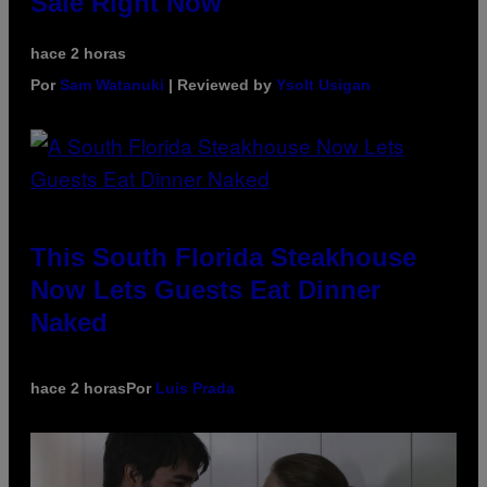
Sale Right Now
hace 2 horas
Por
Sam Watanuki
| Reviewed by
Ysolt Usigan
This South Florida Steakhouse
Now Lets Guests Eat Dinner
Naked
hace 2 horas
Por
Luis Prada