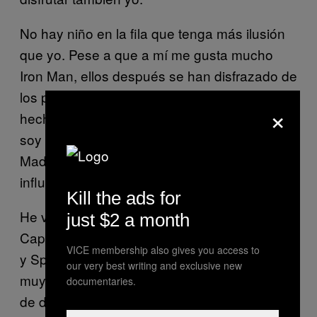
No hay niño en la fila que tenga más ilusión
que yo. Pese a que a mí me gusta mucho
Iron Man, ellos después se han disfrazado de
los personajes que han querido. ¡Algo habré
×
hecho mal! Para que te hagas una idea: yo
soy del Barça y me han salido todos del
Madrid… así que tampoco les habré
influenciado mucho.
Kill the ads for
He venido con mi cuñada. Mi sobrino va de
just $2 a month
Capitán América, y mis hijos de Viuda Negra
VICE membership also gives you access to
y Spiderman. El traje de Spiderman ya está
our very best writing and exclusive new
muy reutilizado, se lo compramos hace más
documentaries.
de dos años y le hemos hecho ya algunos