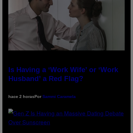
Is Having a ‘Work Wife’ or ‘Work
Husband’ a Red Flag?
hace 2 horas
Por
Sammi Caramela