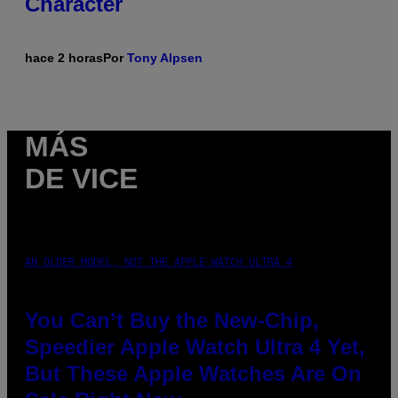
Character
hace 2 horas
Por
Tony Alpsen
MÁS
DE VICE
AN OLDER MODEL, NOT THE APPLE WATCH ULTRA 4
You Can’t Buy the New-Chip,
Speedier Apple Watch Ultra 4 Yet,
But These Apple Watches Are On