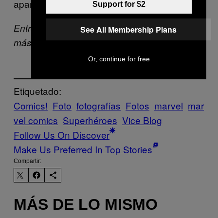
apaños.
Support for $2
Entrevistas por Alba Carreres. Sigue viendo
See All Membership Plans
más fotos de Paco Poyato aquí abajo:
Or, continue for free
Etiquetado:
Comics!
Foto
fotografías
Fotos
marvel
mar
vel comics
Superhéroes
Vice Blog
Follow Us On Discover
Make Us Preferred In Top Stories
Compartir:
MÁS DE LO MISMO