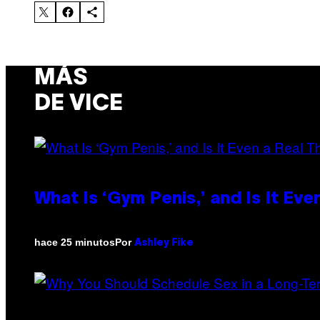
MÁS
DE VICE
What Is ‘Gym Penis,’ and Is It Eve
Por
hace 25 minutos
Ashley Fike