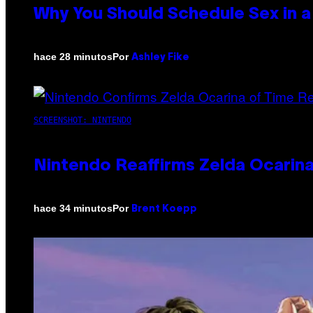
Why You Should Schedule Sex in a
Por
hace 28 minutos
Ashley Fike
SCREENSHOT: NINTENDO
Nintendo Reaffirms Zelda Ocarina
Por
hace 34 minutos
Brent Koepp