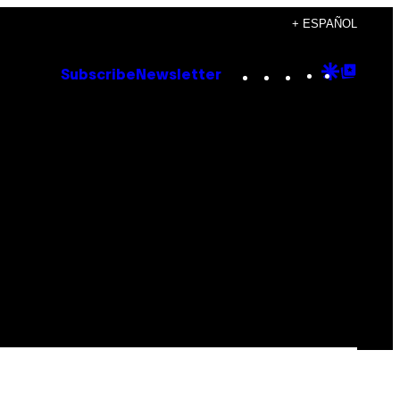
+ ESPAÑOL
Instagram
TikTok
YouTube
Google
Goog
Subscribe
Newsletter
Discove
Top
Posts