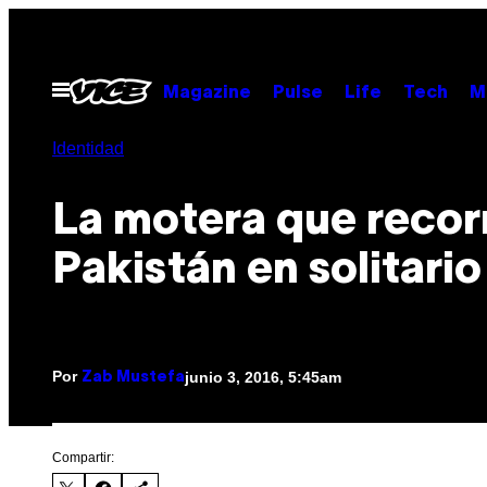
Saltar
al
contenido
Abrir
Magazine
Pulse
Life
Tech
M
Menú
Identidad
La motera que recor
Pakistán en solitario
Por
junio 3, 2016, 5:45am
Zab Mustefa
Compartir: