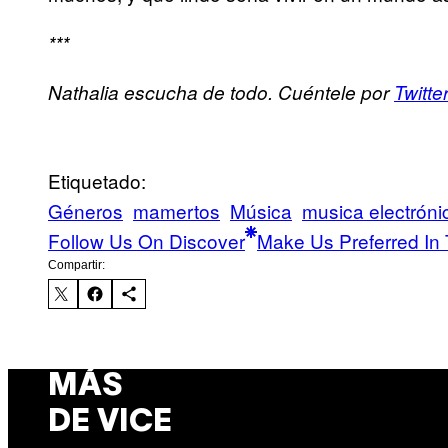
***
Nathalia escucha de todo. Cuéntele por
Twitte
Etiquetado:
Géneros
mamertos
Música
musica electróni
Follow Us On Discover
Make Us Preferred In 
Compartir:
MÁS
DE VICE