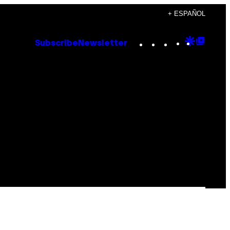
+ ESPAÑOL
Instagram
TikTok
YouTube
Google
Goog
Subscribe
Newsletter
Discove
Top
Posts