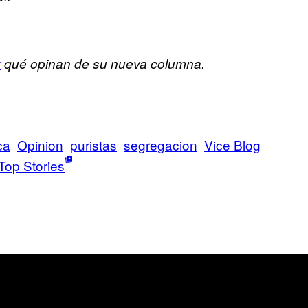
r
qué opinan de su nueva columna.
ca
Opinion
puristas
segregacion
Vice Blog
Top Stories