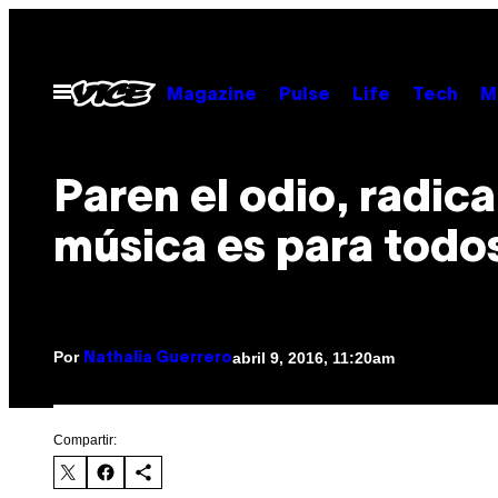
Saltar
al
contenido
Abrir
Magazine
Pulse
Life
Tech
M
Menú
Paren el odio, radical
música es para todo
Por
abril 9, 2016, 11:20am
Nathalia Guerrero
Compartir: