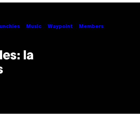
unchies
Music
Waypoint
Members
es: la
s