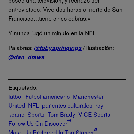
posee una televisión, y rechazó ser
entrevistado. Vive dos horas al norte de San
Francisco…tiene cinco cabras.»
Y nunca jugó un minuto en la NFL.
Palabras:
/ Ilustración:
@tobyspringings
@dan_draws
Etiquetado:
futbol
Futbol americano
Manchester
United
NFL
parientes culturales
roy
keane
Sports
Tom Brady
VICE Sports
Follow Us On Discover
Make Us Preferred In Top Stories