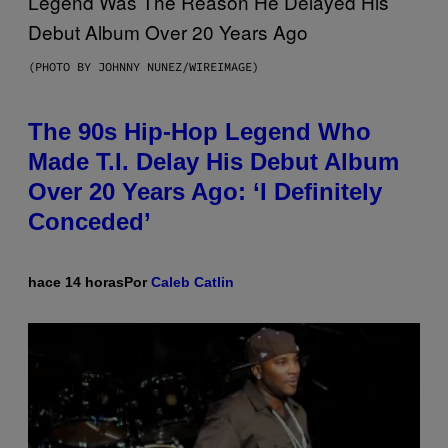
(PHOTO BY JOHNNY NUNEZ/WIREIMAGE)
The 90s Hip-Hop Legend Who
Made T.I. Delay His Debut Album
Over 20 Years Ago: ‘I Definitely
Conceded’
hace 14 horas
Por
Caleb Catlin