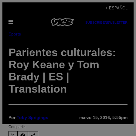
Saltar
+ ESPAÑOL
al
Abrir
contenido
SUBSCRIBE
NEWSLETTER
Menú
Sports
Parientes culturales:
Roy Keane y Tom
Brady | ES |
Translation
Por
Toby Sprigings
marzo 15, 2016, 5:55pm
Compartir: