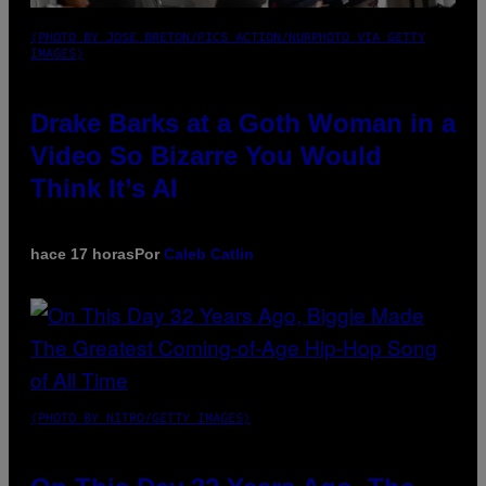
(PHOTO BY JOSE BRETON/PICS ACTION/NURPHOTO VIA GETTY
IMAGES)
Drake Barks at a Goth Woman in a
Video So Bizarre You Would
Think It’s AI
hace 17 horas
Por
Caleb Catlin
(PHOTO BY NITRO/GETTY IMAGES)