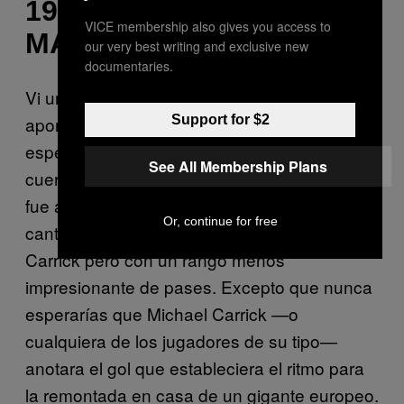
1999/VS. ALABAMA, LA
VICE membership also gives you access to
MAREA CARMESÍ, 2000
our very best writing and exclusive new
documentaries.
Vi un vídeo de siete minutos de las
Support for $2
aportaciones de Keane aquella noche con la
esperanza de recordar cómo movía las
See All Membership Plans
cuerdas en el medio campo. Ciertamente no
fue así. Obtiene el balón y lo pasa con la
Or, continue for free
cantidad mínima de gracia. Como Michael
Carrick pero con un rango menos
impresionante de pases. Excepto que nunca
esperarías que Michael Carrick —o
cualquiera de los jugadores de su tipo—
anotara el gol que estableciera el ritmo para
la remontada en casa de un gigante europeo.