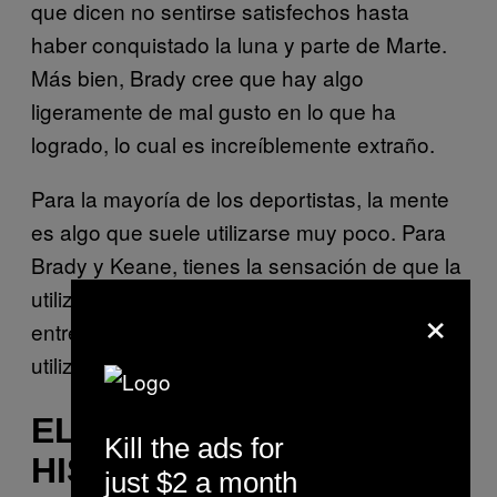
que dicen no sentirse satisfechos hasta
haber conquistado la luna y parte de Marte.
Más bien, Brady cree que hay algo
ligeramente de mal gusto en lo que ha
logrado, lo cual es increíblemente extraño.
Para la mayoría de los deportistas, la mente
es algo que suele utilizarse muy poco. Para
Brady y Keane, tienes la sensación de que la
utilizan todo el tiempo. Y terminan viviendo
×
entre un oscuro enemigo y una fuerza
utilizada para desafiar los límites.
EL PESO DE LA
Kill the ads for
HISTORIA: VS. JUVE,
just $2 a month