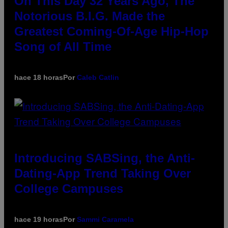
On This Day 32 Years Ago, The
Notorious B.I.G. Made the
Greatest Coming-Of-Age Hip-Hop
Song of All Time
hace 18 horas
Por
Caleb Catlin
Introducing SABSing, the Anti-
Dating-App Trend Taking Over
College Campuses
hace 19 horas
Por
Sammi Caramela