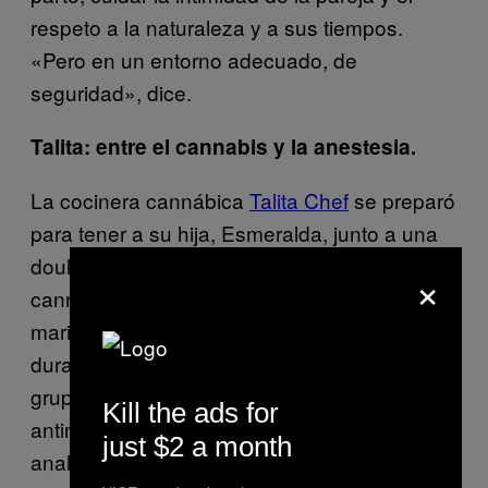
respeto a la naturaleza y a sus tiempos.
«Pero en un entorno adecuado, de
seguridad», dice.
Talita: entre el cannabis y la anestesia.
La cocinera cannábica
Talita Chef
se preparó
para tener a su hija, Esmeralda, junto a una
doula. Durante el embarazo utilizó aceite
×
cannábico y maceró tintura de raíces de
marihuana
pa
ra utilizar como un bálsamo
durante el posparto: las raíces contienen un
grupo de compuestos químicos con poderes
Kill the ads for
antimicrobianos, antinflamatorios y
just $2 a month
analgésicos. Deseaba tener un parto