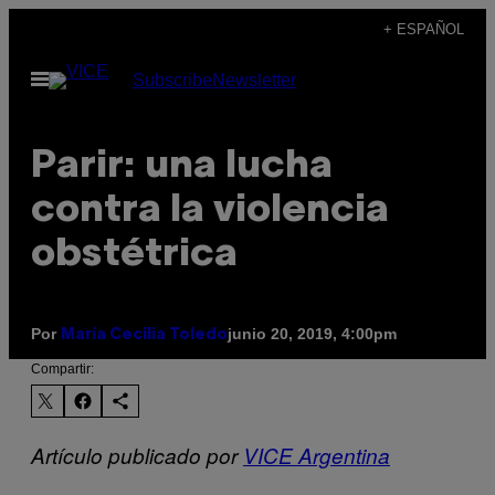
Saltar
+ ESPAÑOL
al
Abrir
Subscribe
Newsletter
contenido
Menú
Parir: una lucha
contra la violencia
obstétrica
Por
junio 20, 2019, 4:00pm
María Cecilia Toledo
Compartir:
Artículo publicado por
VICE Argentina