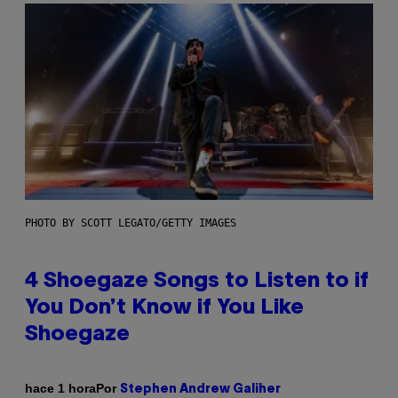
PHOTO BY SCOTT LEGATO/GETTY IMAGES
4 Shoegaze Songs to Listen to if
You Don’t Know if You Like
Shoegaze
Por
hace 1 hora
Stephen Andrew Galiher