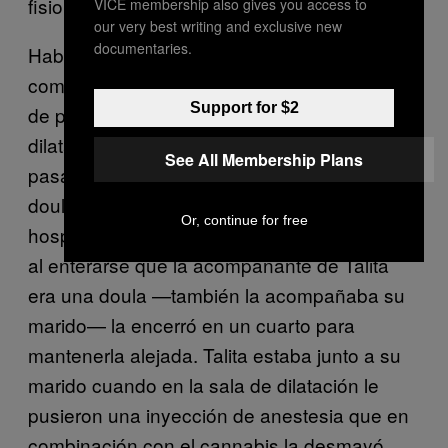
fisiológico y respetado.
VICE membership also gives you access to
our very best writing and exclusive new
documentaries.
Había tenido un embarazo sin
complicaciones y realizó casi todo el trabajo
Support for $2
de parto en su casa hasta que alcanzó la
dilatación necesaria para que se produzca el
See All Membership Plans
pasaje del bebé por el canal de parto. Su
doula le sugirió que ya era hora de salir al
Or, continue for free
hospital. La recibió la partera de turno quien
al enterarse que la acompañante de Talita
era una doula —también la acompañaba su
marido— la encerró en un cuarto para
mantenerla alejada. Talita estaba junto a su
marido cuando en la sala de dilatación le
pusieron una inyección de anestesia que en
combinación con el cannabis la desmayó.