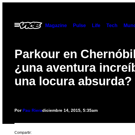
Saltar
al
contenido
Abrir
Magazine
Pulse
Life
Tech
Munc
Menú
Parkour en Chernóbil
¿una aventura increí
una locura absurda?
Por
Pau Riera
diciembre 14, 2015, 5:35am
Compartir: