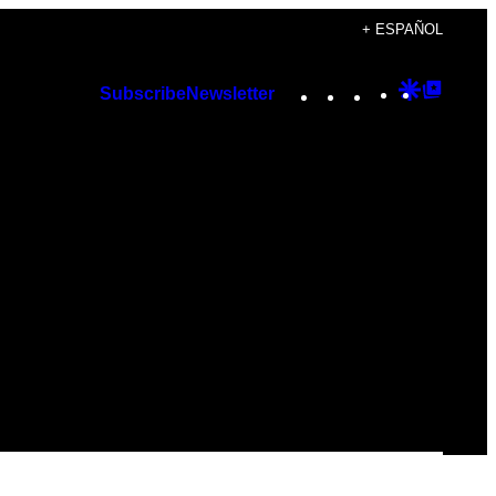
+ ESPAÑOL
Instagram
TikTok
YouTube
Google
Googl
Subscribe
Newsletter
Discover
Top
Posts