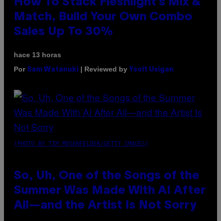
How To Stack Fleshlight’s Mix &
Match, Build Your Own Combo
Sales Up To 30%
hace 13 horas
Por
| Reviewed by
Sam Watanuki
Ysolt Usigan
(PHOTO BY TIM MOSENFELDER/GETTY IMAGES)
So, Uh, One of the Songs of the
Summer Was Made With AI After
All—and the Artist Is Not Sorry