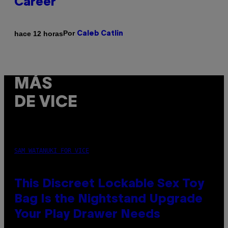
Career
Por
hace 12 horas
Caleb Catlin
MÁS
DE VICE
SAM WATANUKI FOR VICE
This Discreet Lockable Sex Toy
Bag Is the Nightstand Upgrade
Your Play Drawer Needs