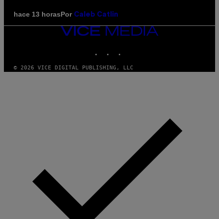
Por
hace 13 horas
Caleb Catlin
VICE
MEDIA
INSTAGRAM
TIKTOK
YOUTUBE
© 2026 VICE DIGITAL PUBLISHING, LLC