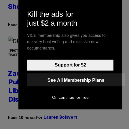
Shoegaze
Kill the ads for
just $2 a month
Por
hace 10 horas
Stephen Andrew Galiher
VICE membership also gives you access to
our very best writing and exclusive new
documentaries.
(PHOTO BY ROBERTO PANUCCI – CORBIS/CORBIS VIA GETTY
IMAGES)
Support for $2
Zachary Cole Smith Wants a
See All Membership Plans
Publicly Owned Music Streaming
Library Built on Spotify’s
Or, continue for free
Dismantled Bones
Por
hace 10 horas
Lauren Boisvert