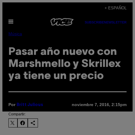
Saltar
+ ESPAÑOL
al
Abrir
contenido
SUBSCRIBE
NEWSLETTER
Menú
Música
Pasar año nuevo con
Marshmello y Skrillex
ya tiene un precio
Por
noviembre 7, 2016, 2:15pm
Britt Julious
Compartir: