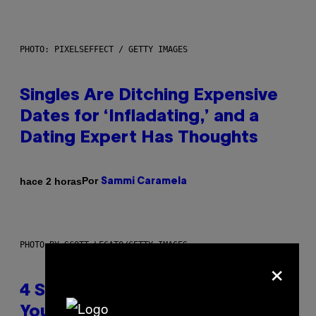
PHOTO: PIXELSEFFECT / GETTY IMAGES
Singles Are Ditching Expensive
Dates for ‘Infladating,’ and a
Dating Expert Has Thoughts
Por
hace 2 horas
Sammi Caramela
PHOTO BY SCOTT LEGATO/GETTY IMAGES
×
4 Shoegaze Songs to Listen to if
You Don’t Know if You Like