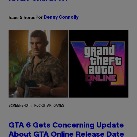
Por
hace 5 horas
Denny Connolly
SCREENSHOT: ROCKSTAR GAMES
GTA 6 Gets Concerning Update
About GTA Online Release Date