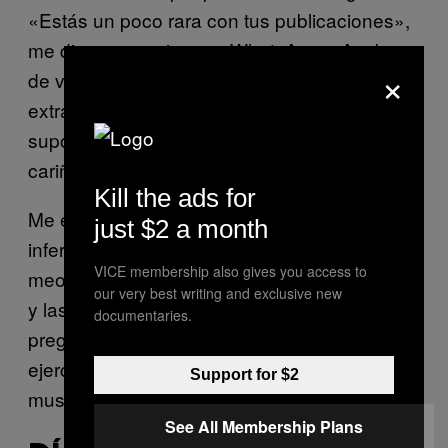
«Estás un poco rara con tus publicaciones»,
me dice una amiga por WhatsApp, «Acabo
×
de ver tu facebook y últimamente estás como
extraña», dijo mi pareja, «¿por qué se
supone que estamos divorciados?». «Nada,
cariño, un experimento».
Kill the ads for
Me encantó el detallito que hay en la parte
just $2 a month
inferior derecha, un cartelito que dice «me
VICE membership also gives you access to
meo toa entera». Pues muy bien. Lo del orín
our very best writing and exclusive new
y las señoras funciona, por lo que me
documentaries.
pregunto si debería empezar ya con
ejercicios de
Kegel
para reforzar mi
Support for $2
musculatura interna.
See All Membership Plans