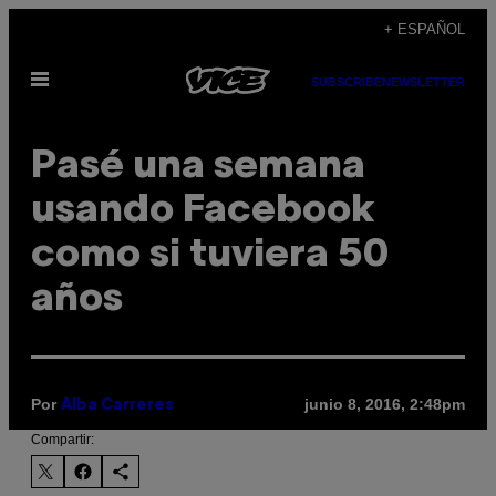
Saltar
+ ESPAÑOL
al
Abrir
contenido
SUBSCRIBE
NEWSLETTER
Menú
Pasé una semana
usando Facebook
como si tuviera 50
años
Por
junio 8, 2016, 2:48pm
Alba Carreres
Compartir: