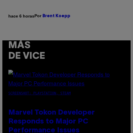
Por
hace 6 horas
Brent Koepp
MÁS
DE VICE
SCREENSHOT: PLAYSTATION, STEAM
Marvel Tokon Developer
Responds to Major PC
Performance Issues