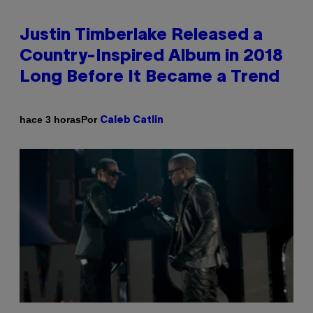
Justin Timberlake Released a
Country-Inspired Album in 2018
Long Before It Became a Trend
Por
hace 3 horas
Caleb Catlin