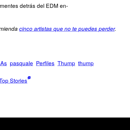
s mentes detrás del EDM en-
comienda
cinco artistas que no te puedes perder
.
LAs
pasquale
Perfiles
Thump
thump
Top Stories