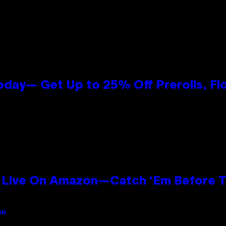
oday— Get Up to 25% Off Prerolls, Fl
Live On Amazon—Catch ‘Em Before T
an