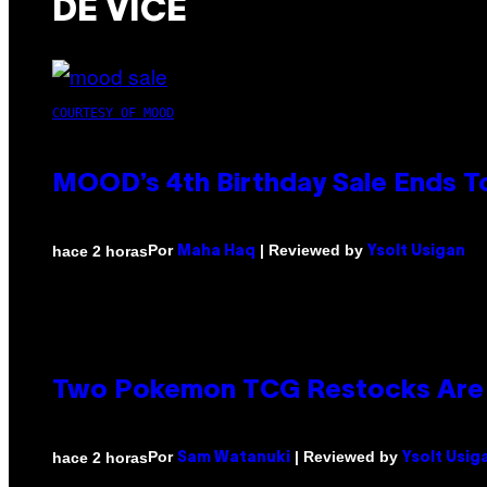
DE VICE
COURTESY OF MOOD
MOOD’s 4th Birthday Sale Ends T
Por
| Reviewed by
hace 2 horas
Maha Haq
Ysolt Usigan
Two Pokemon TCG Restocks Are 
Por
| Reviewed by
hace 2 horas
Sam Watanuki
Ysolt Usig