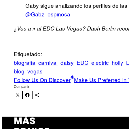
Gaby sigue analizando los perfiles de la
@Gabz_espinosa
¿Vas a ir al EDC Las Vegas? Dash Berlin re
Etiquetado:
biografia
carnival
daisy
EDC
electric
holly
blog
vegas
Follow Us On Discover
Make Us Preferred In 
Compartir:
MÁS