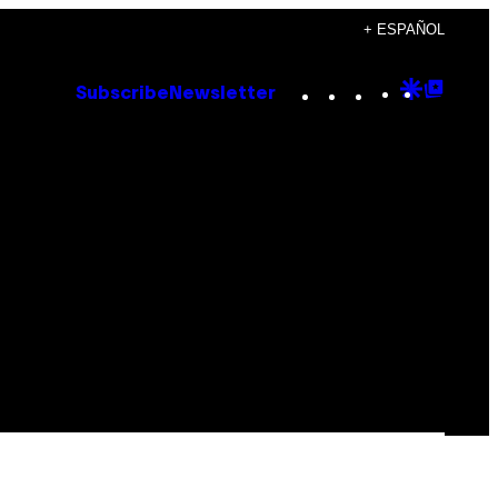
+ ESPAÑOL
Instagram
TikTok
YouTube
Google
Goog
Subscribe
Newsletter
Discove
Top
Posts