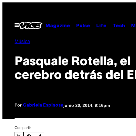
Saltar
al
contenido
Abrir
Magazine
Pulse
Life
Tech
M
Menú
Música
Pasquale Rotella, el
cerebro detrás del 
Por
junio 20, 2014, 9:16pm
Gabriela Espinosa
Compartir: