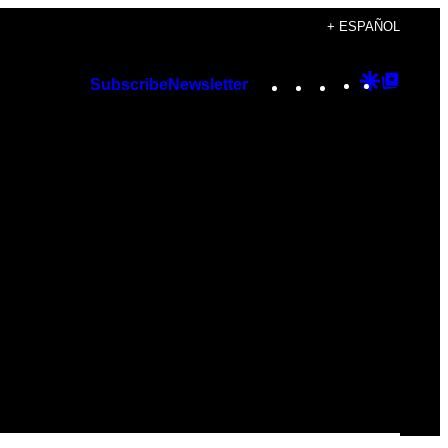
+ ESPAÑOL
Instagram
TikTok
YouTube
Google
Googl
Subscribe
Newsletter
Discover
Top
Posts