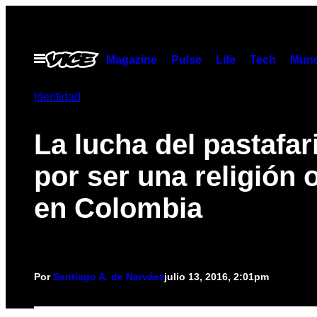
Saltar
al
contenido
Abrir
Magazine
Pulse
Life
Tech
Munc
Menú
Identidad
La lucha del pastafa
por ser una religión o
en Colombia
Por
Santiago A. de Narváez
julio 13, 2016, 2:01pm