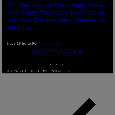
On This Day 15 Years Ago, Jay-Z
and Kanye West Dropped One of
the Best Collaborative Albums of
All Time
hace 16 horas
Por
Caleb Catlin
VICE
MEDIA
INSTAGRAM
TIKTOK
YOUTUBE
© 2026 VICE DIGITAL PUBLISHING, LLC