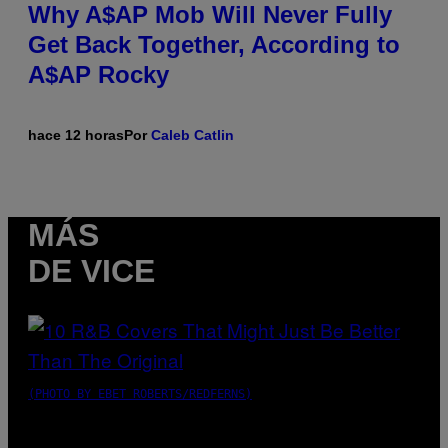
Why A$AP Mob Will Never Fully
Get Back Together, According to
A$AP Rocky
hace 12 horas
Por
Caleb Catlin
MÁS
DE VICE
(PHOTO BY EBET ROBERTS/REDFERNS)