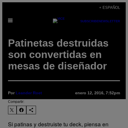
Saltar
+ ESPAÑOL
al
Abrir
contenido
SUBSCRIBE
NEWSLETTER
Menú
Patinetas destruidas
son convertidas en
mesas de diseñador
Por
Leander Roet
enero 12, 2016, 7:52pm
Compartir:
Si patinas y destruiste tu deck, piensa en