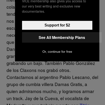
VICE membership also gives you access to
colaboraciones y los crossover. Nuestra
our very best writing and exclusive new
documentaries.
tendencia siempre ha sido revolucionar y así
nos metemos a trabajar. Por ejemplo,
Support for $2
escuchando “Sobra corazón” pensamos que
necesitábamos un acordeón y era natural
See All Membership Plans
que estaba Celso y que estaba su sobrino
Dani. En ese mismo track, Wiwa, bajista del
Or, continue for free
gran silencio, estaba de visita y nos terminó
grabando un bajo. También Pablo González
de los Claxons nos grabó otros.
Contactamos al argentino Pablo Lescano, del
grupo de cumbia villera Damas Gratis, a
quien admiramos mucho, y logramos armar
un track. Jay de la Cueva, el vocalista de