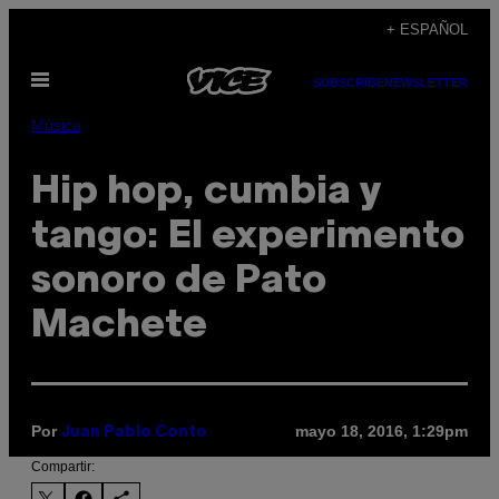
Saltar
+ ESPAÑOL
al
Abrir
contenido
SUBSCRIBE
NEWSLETTER
Menú
Música
Hip hop, cumbia y
tango: El experimento
sonoro de Pato
Machete
Por
mayo 18, 2016, 1:29pm
Juan Pablo Conto
Compartir: