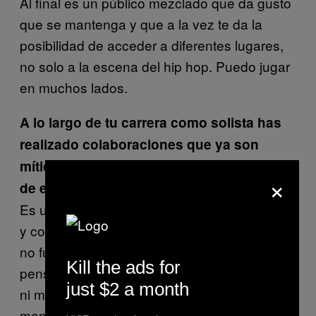
Al final es un público mezclado que da gusto
que se mantenga y que a la vez te da la
posibilidad de acceder a diferentes lugares,
no solo a la escena del hip hop. Puedo jugar
en muchos lados.
A lo largo de tu carrera como solista has
realizado colaboraciones que ya son
míticas, legendarias ¿Cómo te fue con las
×
de este nuevo álbum?
Es un lujazo contar con tan buena amistades
y con estas posibilidades. De alguna manera
no fue un disco que arrancáramos a trabajar
Kill the ads for
pensando que fuera de featurings o de dúos,
just $2 a month
ni mucho menos. Se volvió de moda, por lo
menos acá en México y en EEUU, lo de las