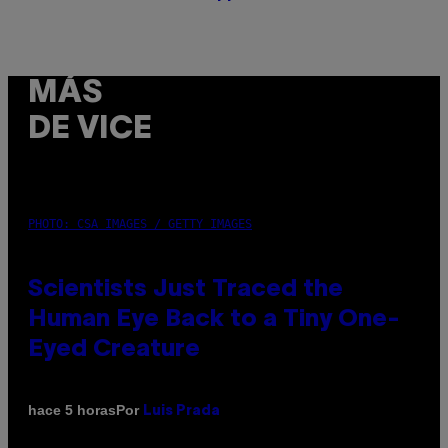
MÁS
DE VICE
PHOTO: CSA IMAGES / GETTY IMAGES
Scientists Just Traced the
Human Eye Back to a Tiny One-
Eyed Creature
Por
hace 5 horas
Luis Prada