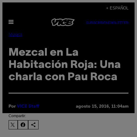
Saltar
+ ESPAÑOL
al
Abrir
contenido
SUBSCRIBE
NEWSLETTER
Menú
Música
Mezcal en La
Habitación Roja: Una
charla con Pau Roca
Por
agosto 15, 2016, 11:04am
VICE Staff
Compartir: