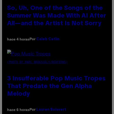
So, Uh, One of the Songs of the
Summer Was Made With AI After
All—and the Artist Is Not Sorry
Por
hace 4 horas
Caleb Catlin
(PHOTO BY MARC BROUSSELY/REDFERNS)
3 Insufferable Pop Music Tropes
That Predate the Gen Alpha
Melody
Por
hace 6 horas
Lauren Boisvert