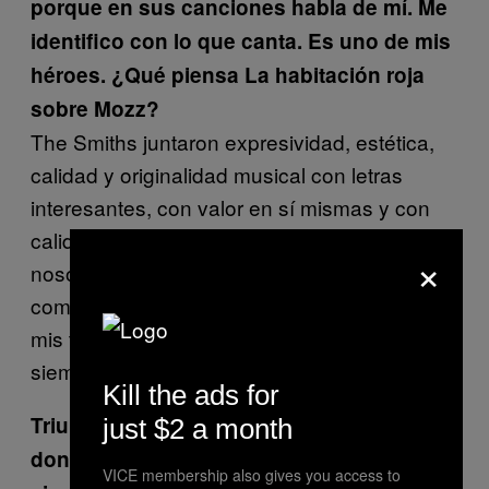
porque en sus canciones habla de mí. Me
identifico con lo que canta. Es uno de mis
héroes. ¿Qué piensa La habitación roja
sobre Mozz?
The Smiths juntaron expresividad, estética,
calidad y originalidad musical con letras
interesantes, con valor en sí mismas y con
calidad y musicalidad. Son un referente para
×
nosotros. A mi, personalmente, además de
como grupo en sí, Johnny Marr es uno de
mis tres guitarristas favoritos. Me he fijado
siempre mucho en él.
Kill the ads for
Triunfaron en el Salón Imperial en México,
just $2 a month
donde tienen muchos fans. ¿Qué se
VICE membership also gives you access to