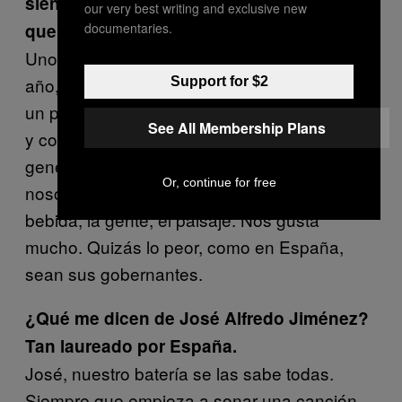
siente arrollar en el extranjero? ¿Qué es lo
our very best writing and exclusive new
que más les gusta de este país?
documentaries.
Unos de nuestros momentos favoritos del
año, es ir a México. Nos sentimos genial. Es
Support for $2
un país que nos ha tratado siempre muy bien
See All Membership Plans
y con sus defectos es una constante
generación de energía y vivencias que a
Or, continue for free
nosotros nos encanta. Desde la comida, la
bebida, la gente, el paisaje. Nos gusta
mucho. Quizás lo peor, como en España,
sean sus gobernantes.
¿Qué me dicen de José Alfredo Jiménez?
Tan laureado por España.
José, nuestro batería se las sabe todas.
Siempre que empieza a sonar una canción