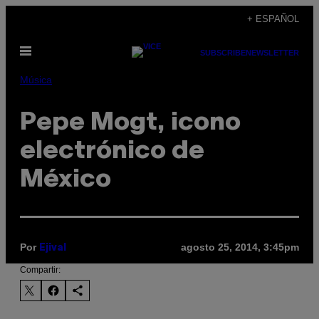
Saltar
+ ESPAÑOL
al
Abrir
contenido
SUBSCRIBE
NEWSLETTER
Menú
Música
Pepe Mogt, icono
electrónico de
México
Por
agosto 25, 2014, 3:45pm
Ejival
Compartir: