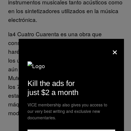
instrumentos musicales tanto acústicos como
en los sintetizadores utilizados en la música
electrónica.
la4 Cuatro Cuarenta es una obra que
consiste de música electrónica en las que
×
haré un recorrido sónico y de composición de
los últimos 40 años. Dado que este proyecto
aún sigue en desarrollo, lo que llevaré a
Mutek son piezas hechas con tecnología de
Kill the ads for
los 70’s y 80’s donde la síntesis modular
just $2 a month
estará más presente y la ejecución será con
máquinas en vivo como mi sintetizador
VICE membership also gives you access to
our very best writing and exclusive new
modular portable y una TB-303.
documentaries.