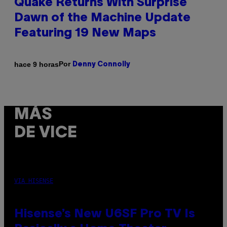
Quake Returns With Surprise
Dawn of the Machine Update
Featuring 19 New Maps
Por
hace 9 horas
Denny Connolly
MÁS
DE VICE
VIA HISENSE
Hisense’s New U6SF Pro TV Is