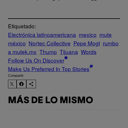
Etiquetado:
Electrónica latinoamericana
mexico
mute
méxico
Nortec Collective
Pepe Mogt
rumbo
a mutek.mx
Thump
Tijuana
Words
Follow Us On Discover
Make Us Preferred In Top Stories
Compartir:
MÁS DE LO MISMO