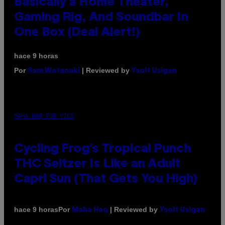
Basically a Home Theater,
Gaming Rig, And Soundbar In
One Box (Deal Alert!)
hace 9 horas
Por
| Reviewed by
Sam Watanuki
Ysolt Usigan
MAHA HAQ FOR VICE
Cycling Frog’s Tropical Punch
THC Seltzer Is Like an Adult
Capri Sun (That Gets You High)
Por
| Reviewed by
hace 9 horas
Maha Haq
Ysolt Usigan