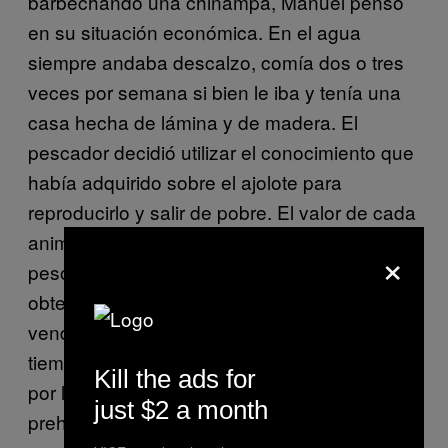
barbechando una chinampa, Manuel pensó
en su situación económica. En el agua
siempre andaba descalzo, comía dos o tres
veces por semana si bien le iba y tenía una
casa hecha de lámina y de madera. El
pescador decidió utilizar el conocimiento que
había adquirido sobre el ajolote para
reproducirlo y salir de pobre. El valor de cada
animal oscila entre los 2 mil 500 y 3 mil
×
pesos. Si él reproducía a sus ajolotes y
obtenía unas cinco mil crías que pudiera
vender en dos mil pesos cada una, en poco
tiempo se volvería rico. Pero un día caminado
Kill the ads for
por las chinampas encontró una pieza
just $2 a month
prehispánica.