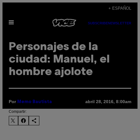
Saltar
+ ESPAÑOL
al
Abrir
contenido
SUBSCRIBE
NEWSLETTER
Menú
Personajes de la
ciudad: Manuel, el
hombre ajolote
Por
abril 28, 2016, 8:00am
Memo Bautista
Compartir: