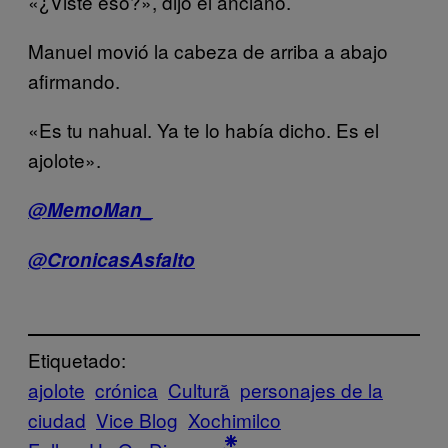
«¿Viste eso?», dijo el anciano.
Manuel movió la cabeza de arriba a abajo
afirmando.
«Es tu nahual. Ya te lo había dicho. Es el
ajolote».
@MemoMan_
@CronicasAsfalto
Etiquetado:
ajolote
crónica
Cultură
personajes de la
ciudad
Vice Blog
Xochimilco