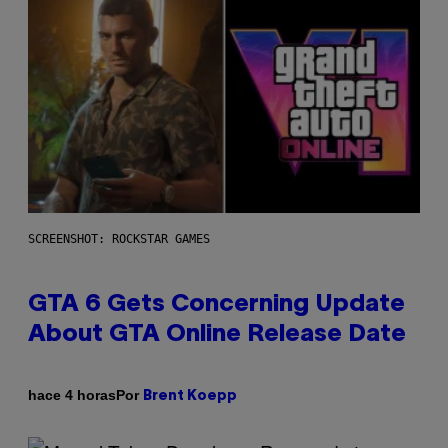
SCREENSHOT: ROCKSTAR GAMES
GTA 6 Gets Concerning Update
About GTA Online Release Date
Por
hace 4 horas
Brent Koepp