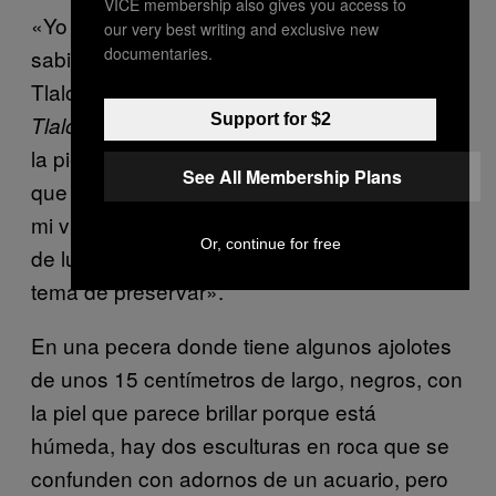
VICE membership also gives you access to
«Yo siempre hablaba de Ehécatl, pero no
our very best writing and exclusive new
documentaries.
sabia ni lo qué era. El día que hicimos allá un
Tlaloc, un dios grande, yo decía:
Yo adoro a
Support for $2
. Cuando encontré
Tlaloc y vamos a seguirle
la pieza, como que algo en mí cambió. Como
See All Membership Plans
que pegó una energía dentro de mí y cambió
mi vida. Ya no me entraron las pinches ganas
Or, continue for free
de lucrar, sino que, haz de cuenta, fue un
tema de preservar».
En una pecera donde tiene algunos ajolotes
de unos 15 centímetros de largo, negros, con
la piel que parece brillar porque está
húmeda, hay dos esculturas en roca que se
confunden con adornos de un acuario, pero