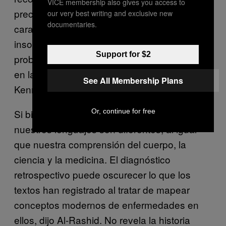
VICE membership also gives you access to
precisa de una depresión agitada con
our very best writing and exclusive new
documentaries.
características biológicas que incluyen
insomnio, anorexia, debilidad (y
Support for $2
probablemente pérdida de peso) y afectación
en la concentración y memoria”, escribieron
See All Membership Plans
Kennier Wilson y Reynolds.
Or, continue for free
Si bien los síntomas pueden ser similares,
nuestros lenguajes son diferentes, al igual
que nuestra comprensión del cuerpo, la
ciencia y la medicina. El diagnóstico
retrospectivo puede oscurecer lo que los
textos han registrado al tratar de mapear
conceptos modernos de enfermedades en
ellos, dijo Al-Rashid. No revela la historia