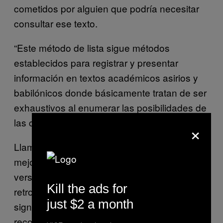
cometidos por alguien que podría necesitar
consultar ese texto.
“Este método de lista sigue métodos
establecidos para registrar y presentar
información en textos académicos asirios y
babilónicos donde básicamente tratan de ser
exhaustivos al enumerar las posibilidades de
las cosas”, explicó.
×
Llamar a estos pecados “fobias” es, en el
mejor de los casos, una metáfora; podría
verse como un caso en el que el diagnóstico
Kill the ads for
retrospectivo puede distraer la atención del
just $2 a month
significado original. “El psiquiatra moderno
reconocerá una descripción notablemente