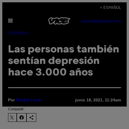
Saltar
+ ESPAÑOL
al
Abrir
contenido
SUBSCRIBE
NEWSLETTER
Menú
Tecnología
Las personas también
sentían depresión
hace 3.000 años
Por
junio 18, 2021, 11:24am
Shayla Love
Compartir: