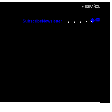
+ ESPAÑOL
Instagram
TikTok
YouTube
Google
Googl
Subscribe
Newsletter
Discover
Top
Posts