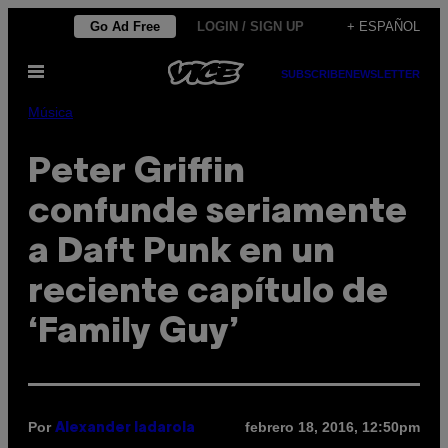
Saltar
Go Ad Free
LOGIN / SIGN UP
+ ESPAÑOL
al
Abrir
contenido
SUBSCRIBE
NEWSLETTER
Menú
Música
Peter Griffin
confunde seriamente
a Daft Punk en un
reciente capítulo de
‘Family Guy’
Por
febrero 18, 2016, 12:50pm
Alexander Iadarola