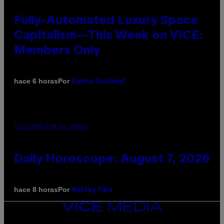
Fully-Automated Luxury Space
Capitalism—This Week on VICE:
Members Only
Por
hace 6 horas
Emma Garland
ILLUSTRATION BY REESA.
Daily Horoscope: August 7, 2026
Por
hace 8 horas
Ashley Fike
VICE
MEDIA
INSTAGRAM
TIKTOK
YOUTUBE