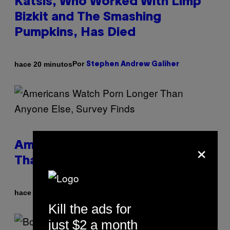
Katsis, Who Worked With Limp
Bizkit and The Smashing
Pumpkins, Has Died
Por
hace 20 minutos
Stephen Andrew Galiher
×
Americans Watch Porn Longer
Than Anyone Else, Survey Finds
Por
hace 1 hora
Ashley Fike
Kill the ads for
just $2 a month