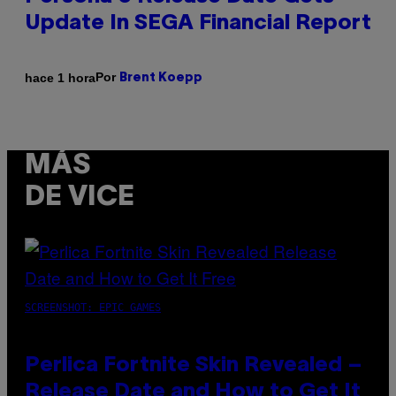
Update In SEGA Financial Report
Por
hace 1 hora
Brent Koepp
MÁS
DE VICE
SCREENSHOT: EPIC GAMES
Perlica Fortnite Skin Revealed –
Release Date and How to Get It