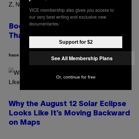
VICE membership also gives you access to
our very best writing and exclusive new
documentaries.
Boomers Are Better at Foreplay
Than Gen Z, New Data Shows
Support for $2
Por
hace 1 hora
Ashley Fike
See All Membership Plans
Or, continue for free
Why the August 12 Solar Eclipse
Looks Like It’s Moving Backward
on Maps