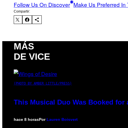
Follow Us On Discover
Make Us Preferred In 
Compartir:
MÁS
DE VICE
(PHOTO BY AMBER LITTLE/PRESS)
This Musical Duo Was Booked for a 
hace 8 horas
Por
Lauren Boisvert