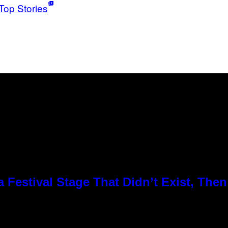
Top Stories
Festival Stage That Didn’t Exist, Then