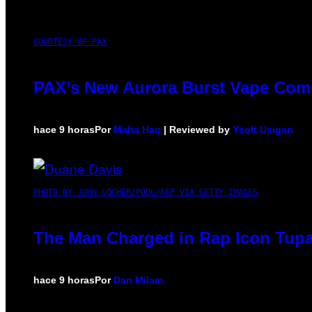
COURTESY OF PAX
PAX’s New Aurora Burst Vape Come
hace 9 horas
Por
Maha Haq
| Reviewed by
Ysolt Usigan
PHOTO BY JOHN LOCHER/POOL/AFP VIA GETTY IMAGES
The Man Charged in Rap Icon Tupa
hace 9 horas
Por
Dan Milam