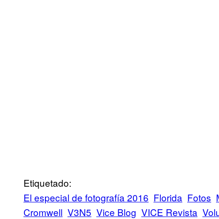
Etiquetado:
El especial de fotografía 2016
Florida
Fotos
Cromwell
V3N5
Vice Blog
VICE Revista
Vol