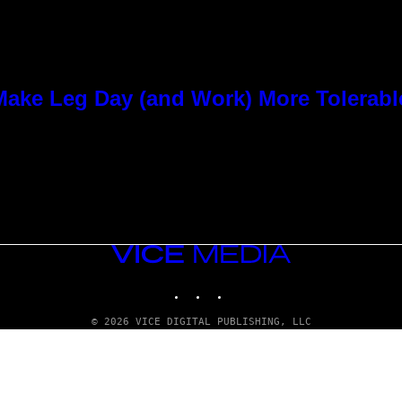
ke Leg Day (and Work) More Tolerabl
VICE
MEDIA
INSTAGRAM
TIKTOK
YOUTUBE
© 2026 VICE DIGITAL PUBLISHING, LLC