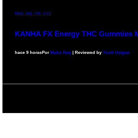
MAHA HAQ FOR VICE
KANHA FX Energy THC Gummies Ma
hace 9 horas
Por
Maha Haq
| Reviewed by
Ysolt Usigan