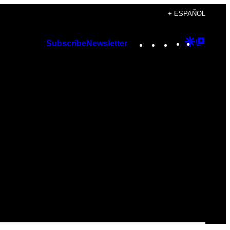
+ ESPAÑOL
Instagram
TikTok
YouTube
Google
Googl
Subscribe
Newsletter
Discover
Top
Posts