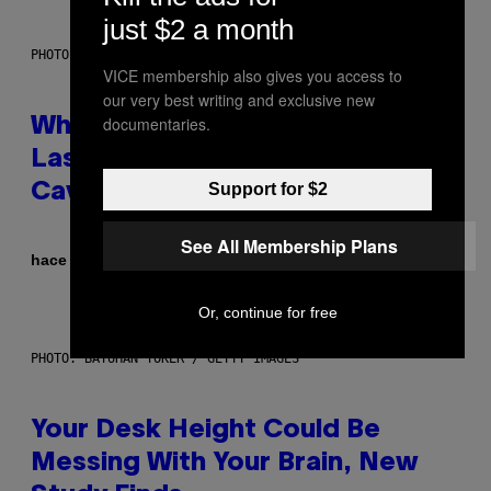
just $2 a month
PHOTO: NASA; DR PIXEL / GETTY IMAGES
VICE membership also gives you access to
our very best writing and exclusive new
documentaries.
Why NASA Wants to Send a
Laser-Powered Drone Into
Support for $2
Caves Beneath the Moon
See All Membership Plans
Por
hace 11 horas
Luis Prada
Or, continue for free
PHOTO: BATUHAN TOKER / GETTY IMAGES
Your Desk Height Could Be
Messing With Your Brain, New