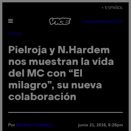
Saltar
+ ESPAÑOL
al
Abrir
contenido
SUBSCRIBE
NEWSLETTER
Menú
Música
Pielroja y N.Hardem
nos muestran la vida
del MC con “El
milagro”, su nueva
colaboración
Por
junio 21, 2016, 6:28pm
Noisey Colombia