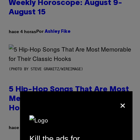
Weekly Horoscope: August 9-
August 15
Por
hace 4 horas
Ashley Fike
(PHOTO BY STEVE GRANITZ/WIREIMAGE)
5 Hip-Hop Songs That Are Most
×
Memorable for Their Classic
Hooks
Por
hace 10 horas
Caleb Catlin
Kill the ads for