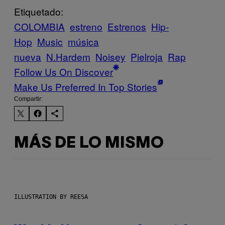
Etiquetado:
COLOMBIA
estreno
Estrenos
Hip-
Hop
Music
música
nueva
N.Hardem
Noisey
Pielroja
Rap
Follow Us On Discover
Make Us Preferred In Top Stories
Compartir:
MÁS DE LO MISMO
ILLUSTRATION BY REESA