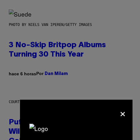
PHOTO BY NIELS VAN IPEREN/GETTY IMAGES
3 No-Skip Britpop Albums
Turning 30 This Year
Por
hace 6 horas
Dan Milam
COURTESY OF PUFFCO
×
Puffco Went Full Gamer With Its
Wild New Plasma Peak Pro