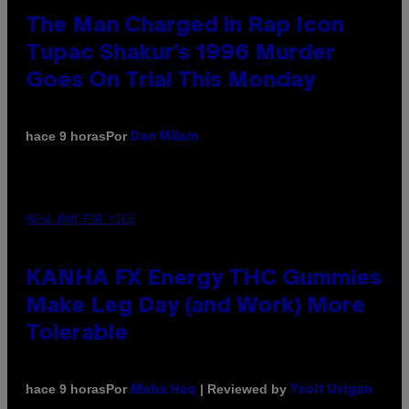
The Man Charged in Rap Icon
Tupac Shakur’s 1996 Murder
Goes On Trial This Monday
Por
hace 9 horas
Dan Milam
MAHA HAQ FOR VICE
KANHA FX Energy THC Gummies
Make Leg Day (and Work) More
Tolerable
Por
| Reviewed by
hace 9 horas
Maha Haq
Ysolt Usigan