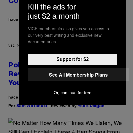
Colorway
Kill the ads for
just $2 a month
Por
| Reviewed by
hace 7 horas
Maha Haq
Ysolt Usigan
VICE membership also gives you access to
our very best writing and exclusive new
documentaries.
VIA POKEMON/ADIDAS/NINTENDO
Support for $2
Pokemon and Adidas Just
See All Membership Plans
Revealed 12 New Sneakers For
You to Catch
Or, continue for free
hace 8 horas
Por
| Reviewed by
Sam Watanuki
Ysolt Usigan