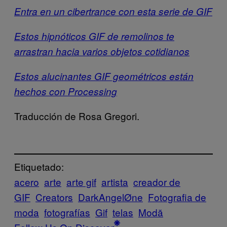
Entra en un cibertrance con esta serie de GIF
Estos hipnóticos GIF de remolinos te
arrastran hacia varios objetos cotidianos
Estos alucinantes GIF geométricos están
hechos con Processing
Traducción de Rosa Gregori.
Etiquetado:
acero
arte
arte gif
artista
creador de
GIF
Creators
DarkAngelØne
Fotografia de
moda
fotografías
Gif
telas
Μodă