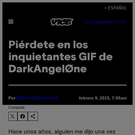
Saltar
+ ESPAÑOL
al
Abrir
contenido
SUBSCRIBE
NEWSLETTER
Menú
Piérdete en los
inquietantes GIF de
DarkAngelØne
Por
febrero 9, 2015, 7:05am
Willem Duijvelshoff
Compartir:
Hace unos años, alguien me dijo una vez