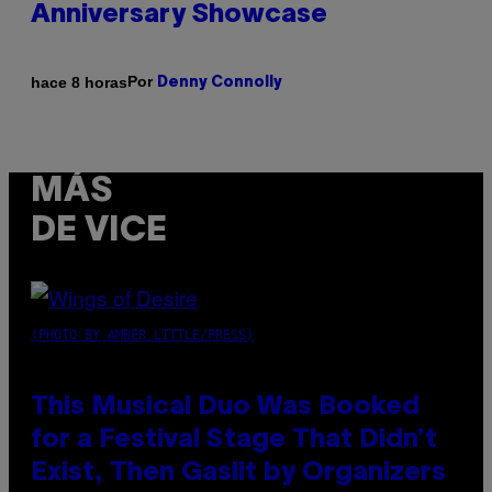
Anniversary Showcase
Por
hace 8 horas
Denny Connolly
MÁS
DE VICE
(PHOTO BY AMBER LITTLE/PRESS)
This Musical Duo Was Booked
for a Festival Stage That Didn’t
Exist, Then Gaslit by Organizers