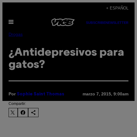
Saltar
+ ESPAÑOL
al
Abrir
contenido
SUBSCRIBE
NEWSLETTER
Menú
Drogas
¿Antidepresivos para
gatos?
Por
marzo 7, 2015, 9:00am
Sophie Saint Thomas
Compartir: