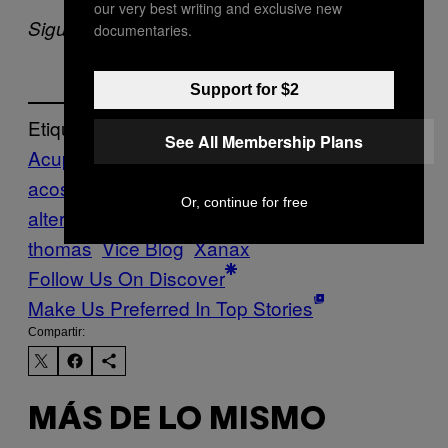
our very best writing and exclusive new
Sigue a Sophie Saint Thomas en
Twitter
.
documentaries.
Support for $2
Etiquetado:
See All Membership Plans
Acupuntura
Cultură
depresión
Drogas
fárm
acos
gatos
Klonopin
mascotas
medicina
Or, continue for free
alternativa
medicinas
sophie saint
thomas
Vice Blog
Xanax
Follow Us On Discover
Make Us Preferred In Top Stories
Compartir:
MÁS DE LO MISMO