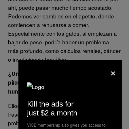
ahí, puede pasar mucho tiempo acostado.
Podemos ver cambios en el apetito, donde
comiencen a rehusarse a comer.
Especialmente con los gatos, si empiezan a
bajar de peso, podría haber un problema
más profundo, como cálculos renales, cáncer
o insuficiencia hepática.
×
¿Un gato puede desarrollar adicción a las
píldoras como lo puede hacer un
humano?
Kill the ads for
Ellos probablemente no pueden abrir los
just $2 a month
frascos tan fácilmente, entonces
probablemente no.
VICE membership also gives you access to