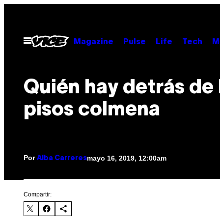
Saltar
al
contenido
Abrir
Magazine
Pulse
Life
Tech
M
Menú
Quién hay detrás de 
pisos colmena
Por
mayo 16, 2019, 12:00am
Alba Carreres
Compartir: