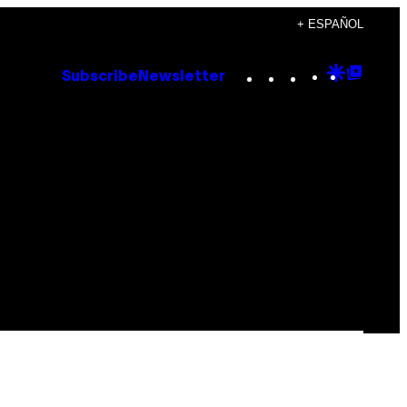
+ ESPAÑOL
Instagram
TikTok
YouTube
Google
Goog
Subscribe
Newsletter
Discove
Top
Posts