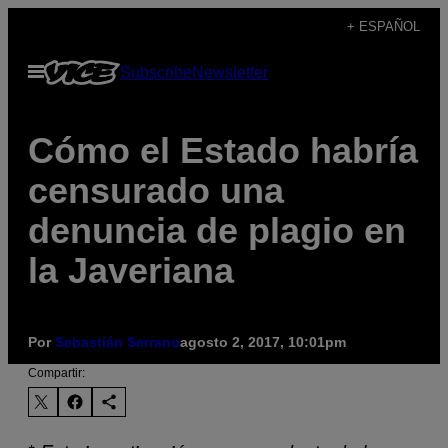
Saltar
+ ESPAÑOL
al
Abrir
Subscribe
Newsletter
contenido
Menú
Cómo el Estado habría
censurado una
denuncia de plagio en
la Javeriana
Por
Sebastián Serrano
agosto 2, 2017, 10:01pm
Compartir: