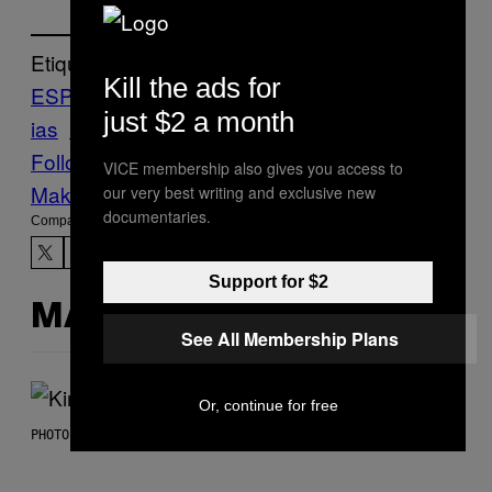
Etiquetado:
Kill the ads for
ESPAÑA
Feminisme
historia
juguetes
Notic
just $2 a month
ias
Playmobil
Follow Us On Discover
VICE membership also gives you access to
Make Us Preferred In Top Stories
our very best writing and exclusive new
documentaries.
Compartir:
Support for $2
MÁS DE LO MISMO
See All Membership Plans
Or, continue for free
PHOTO BY JEFF KRAVITZ/FILMMAGIC