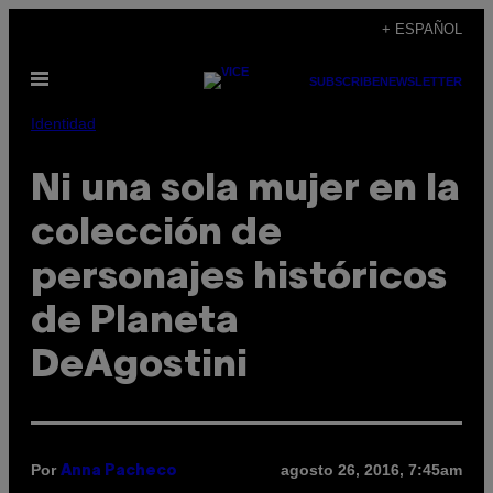
Saltar
+ ESPAÑOL
al
Abrir
contenido
SUBSCRIBE
NEWSLETTER
Menú
Identidad
Ni una sola mujer en la
colección de
personajes históricos
de Planeta
DeAgostini
Por
agosto 26, 2016, 7:45am
Anna Pacheco