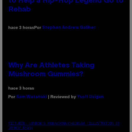
to Help a Hip-Hop Legend Go to
Rehab
Por
hace 3 horas
Stephen Andrew Galiher
Why Are Athletes Taking
Mushroom Gummies?
hace 3 horas
Por
| Reviewed by
Sam Watanuki
Ysolt Usigan
PICTURED: LONDON'S MAN/WOMAN/CHAINSAW (ILLUSTRATION BY
JOHNNY RYAN)