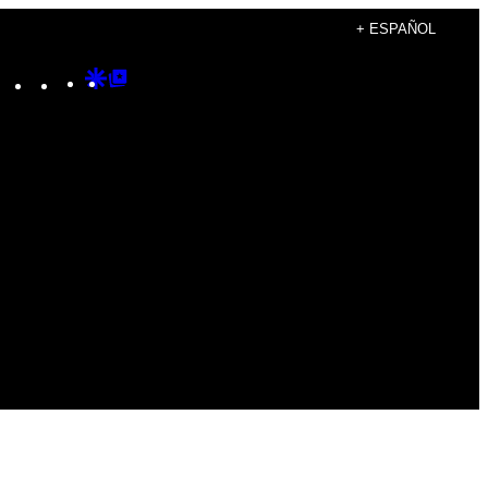
+ ESPAÑOL
Instagram
TikTok
YouTube
Google
Google
Discover
Top
Posts