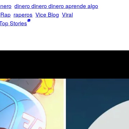
inero
dinero dinero dinero aprende algo
Rap
raperos
Vice Blog
Viral
Top Stories