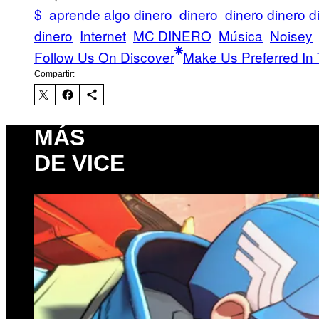
$
aprende algo dinero
dinero
dinero dinero d
dinero
Internet
MC DINERO
Música
Noisey
Follow Us On Discover
Make Us Preferred In 
Compartir:
MÁS
DE VICE