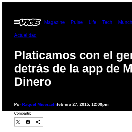
Saltar
al
Abrir
Magazine
Pulse
Life
Tech
Munch
contenido
Menú
Actualidad
Platicamos con el ge
detrás de la app de 
Dinero
Por
Raquel Miserachi
febrero 27, 2015, 12:00pm
Compartir: