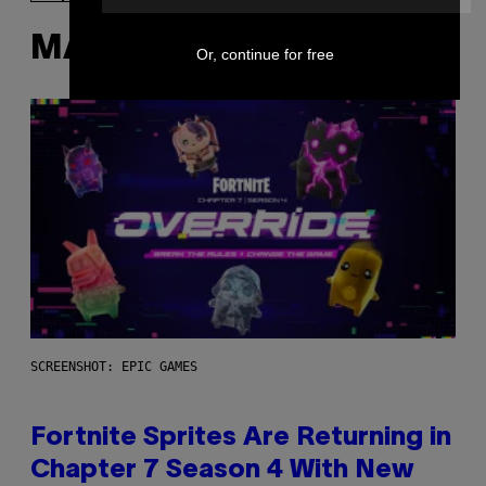
MÁS DE LO MISMO
Or, continue for free
SCREENSHOT: EPIC GAMES
Fortnite Sprites Are Returning in
Chapter 7 Season 4 With New