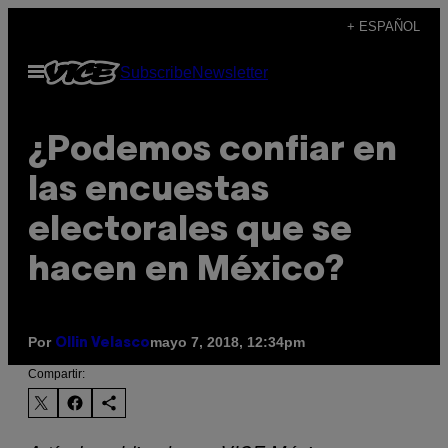
Saltar
+ ESPAÑOL
al
Abrir
Subscribe
Newsletter
contenido
Menú
¿Podemos confiar en
las encuestas
electorales que se
hacen en México?
Por
mayo 7, 2018, 12:34pm
Ollin Velasco
Compartir: