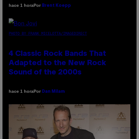
Por
hace 1 hora
Brent Koepp
PHOTO BY FRANK MICELOTTA/IMAGEDIRECT
4 Classic Rock Bands That
Adapted to the New Rock
Sound of the 2000s
Por
hace 1 hora
Dan Milam