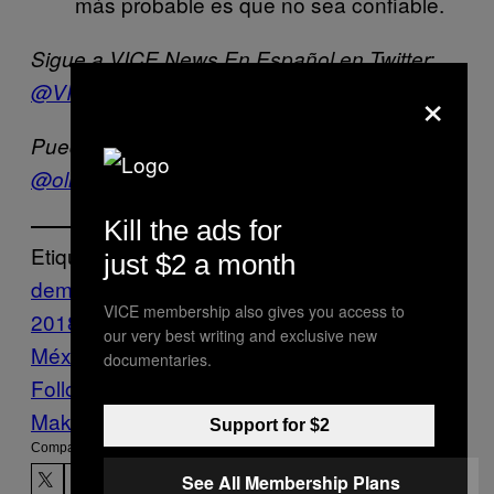
más probable es que no sea confiable.
Sigue a VICE News En Español en Twitter:
×
@VICENewsEs
Puedes seguir a Ollin Velasco en Twitter:
@ollinvelasco
Kill the ads for
Etiquetado:
just $2 a month
democracia
Elecciones
elecciones méxico
VICE membership also gives you access to
2018
encuestas
estadisticas
ine
VICE
our very best writing and exclusive new
México
documentaries.
Follow Us On Discover
Make Us Preferred In Top Stories
Support for $2
Compartir:
See All Membership Plans