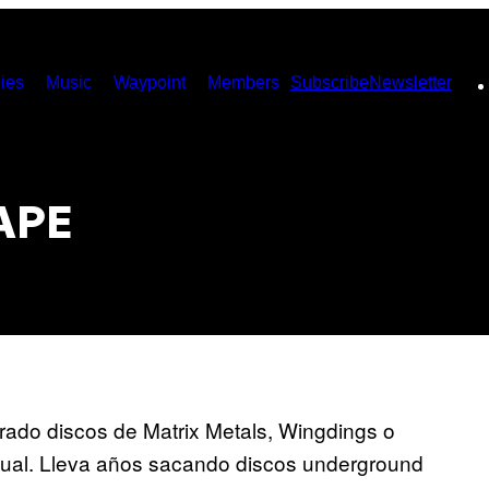
ies
Music
Waypoint
Members
Subscribe
Newsletter
APE
rado discos de Matrix Metals, Wingdings o
ual. Lleva años sacando discos underground