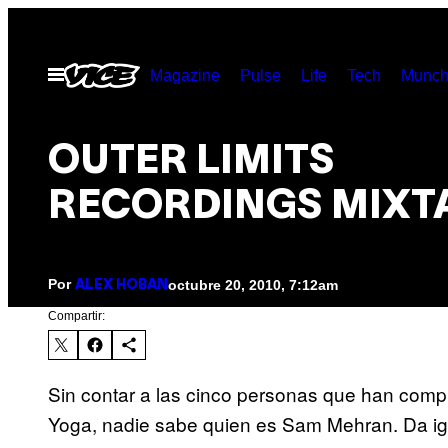
Saltar
al
Abrir
Magazine
Pulse
Life
Tech
Munch
contenido
Menú
OUTER LIMITS
RECORDINGS MIXT
Por
octubre 20, 2010, 7:12am
ALEX HOBAN
Compartir:
Sin contar a las cinco personas que han comp
Yoga, nadie sabe quien es Sam Mehran. Da ig