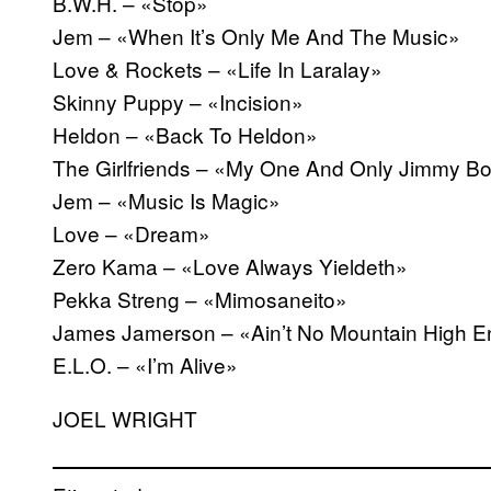
B.W.H. – «Stop»
Jem – «When It’s Only Me And The Music»
Love & Rockets – «Life In Laralay»
Skinny Puppy – «Incision»
Heldon – «Back To Heldon»
The Girlfriends – «My One And Only Jimmy B
Jem – «Music Is Magic»
Love – «Dream»
Zero Kama – «Love Always Yieldeth»
Pekka Streng – «Mimosaneito»
James Jamerson – «Ain’t No Mountain High 
E.L.O. – «I’m Alive»
JOEL WRIGHT