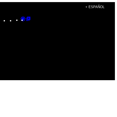
+ ESPAÑOL
Instagram
TikTok
YouTube
Google
Google
Discover
Top
Posts