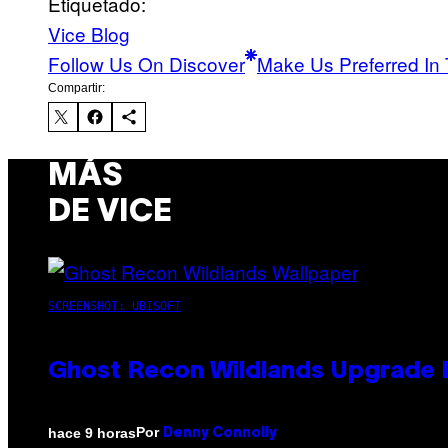
Etiquetado:
Vice Blog
Follow Us On Discover
Make Us Preferred In 
Compartir:
MÁS
DE VICE
SCREENSHOT: UBISOFT
Ghost Recon Wildlands Upgrade 
Por
hace 9 horas
Denny Connolly