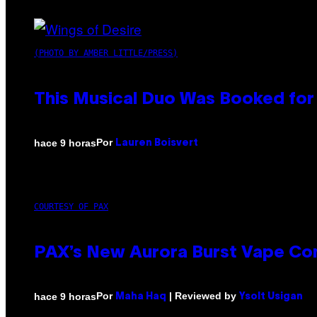
(PHOTO BY AMBER LITTLE/PRESS)
This Musical Duo Was Booked for a
Por
hace 9 horas
Lauren Boisvert
COURTESY OF PAX
PAX’s New Aurora Burst Vape Co
Por
| Reviewed by
hace 9 horas
Maha Haq
Ysolt Usigan