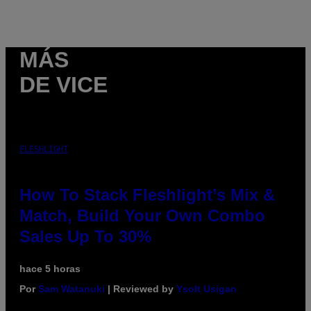
MÁS
DE VICE
FLESHLIGHT
How To Stack Fleshlight’s Mix &
Match, Build Your Own Combo
Sales Up To 30%
hace 5 horas
Por
Sam Watanuki
| Reviewed by
Ysolt Usigan