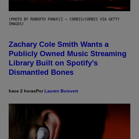
(PHOTO BY ROBERTO PANUCCI – CORBIS/CORBIS VIA GETTY
IMAGES)
Zachary Cole Smith Wants a
Publicly Owned Music Streaming
Library Built on Spotify’s
Dismantled Bones
hace 2 horas
Por
Lauren Boisvert