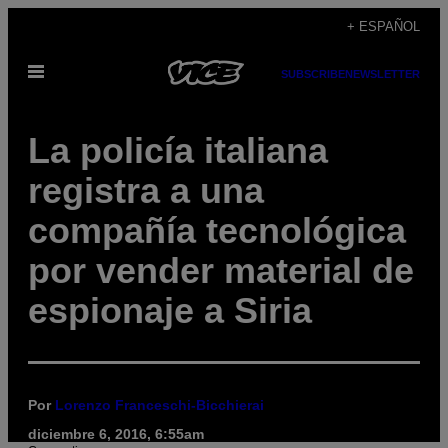
Saltar
+ ESPAÑOL
al
Abrir
contenido
SUBSCRIBE
NEWSLETTER
Menú
La policía italiana
registra a una
compañía tecnológica
por vender material de
espionaje a Siria
Por
Lorenzo Franceschi-Bicchierai
diciembre 6, 2016, 6:55am