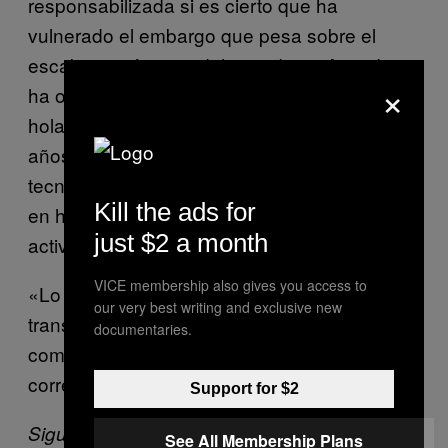
responsabilizada si es cierto que ha
vulnerado el embargo que pesa sobre el
escabroso régimen del presidente Assad»,
×
ha opinado Marietje Schaake, una miembro
holandesa del Parlamento Europeo, que lleva
años trabajando con compañías
tecnológicas, y que fue una de las primeras
Kill the ads for
en hacer sonar la señal de alarma sobre las
just $2 a month
actividades de Area Spa en Siria.
VICE membership also gives you access to
«Lo mejor sería prevenir que este tipo de
our very best writing and exclusive new
transacciones lleguen siquiera a suceder»,
documentaries.
comenta para
a través de
Motherboard
correo electrónico.
Support for $2
Sigue a VICE News En Español en Twitter:
See All Membership Plans