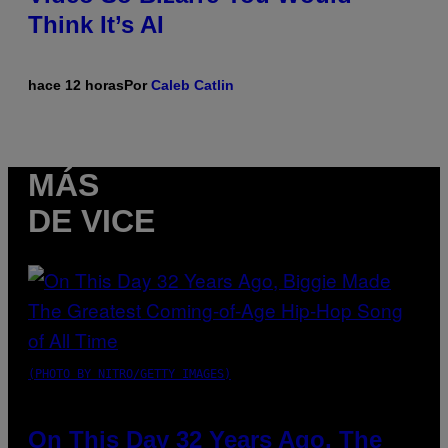
Think It’s AI
hace 12 horas
Por
Caleb Catlin
MÁS
DE VICE
(PHOTO BY NITRO/GETTY IMAGES)
On This Day 32 Years Ago, The