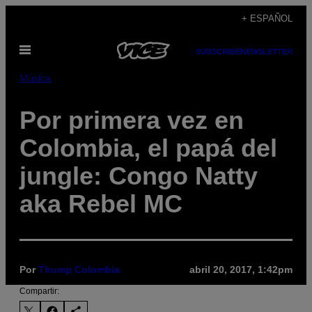
Saltar
+ ESPAÑOL
al
Abrir
contenido
SUBSCRIBE
NEWSLETTER
Menú
Música
Por primera vez en
Colombia, el papá del
jungle: Congo Natty
aka Rebel MC
Por
Thump Colombia
abril 20, 2017, 1:42pm
Compartir: