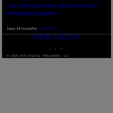
You Should Have, According to
Wedding Experts
hace 14 horas
Por
Ashley Fike
VICE
MEDIA
INSTAGRAM
TIKTOK
YOUTUBE
© 2026 VICE DIGITAL PUBLISHING, LLC