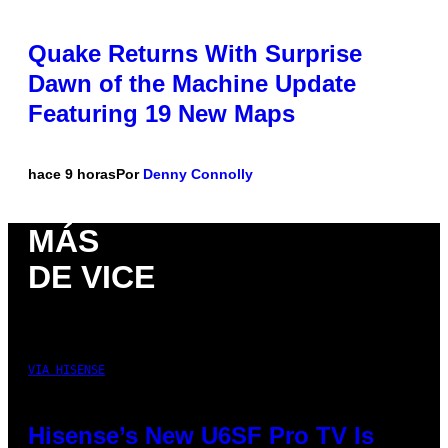
Quake Returns With Surprise
Dawn of the Machine Update
Featuring 19 New Maps
hace 9 horas
Por
Denny Connolly
MÁS
DE VICE
VIA HISENSE
Hisense’s New U6SF Pro TV Is