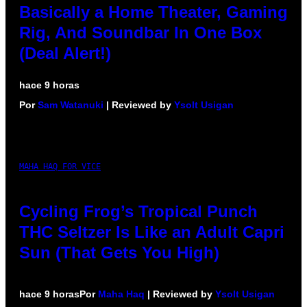
Basically a Home Theater, Gaming
Rig, And Soundbar In One Box
(Deal Alert!)
hace 9 horas
Por
Sam Watanuki
| Reviewed by
Ysolt Usigan
MAHA HAQ FOR VICE
Cycling Frog’s Tropical Punch
THC Seltzer Is Like an Adult Capri
Sun (That Gets You High)
hace 9 horas
Por
Maha Haq
| Reviewed by
Ysolt Usigan