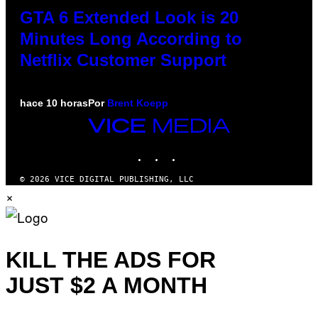
GTA 6 Extended Look is 20
Minutes Long According to
Netflix Customer Support
hace 10 horas
Por
Brent Koepp
VICE
MEDIA
INSTAGRAM
TIKTOK
YOUTUBE
© 2026 VICE DIGITAL PUBLISHING, LLC
×
KILL THE ADS FOR
JUST $2 A MONTH