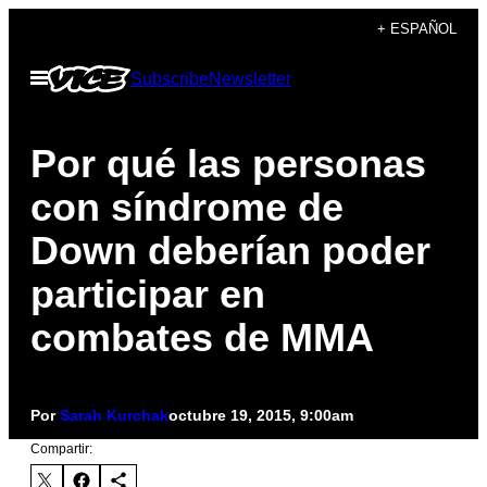
Saltar
+ ESPAÑOL
al
Abrir
Subscribe
Newsletter
contenido
Menú
Por qué las personas
con síndrome de
Down deberían poder
participar en
combates de MMA
Por
Sarah Kurchak
octubre 19, 2015, 9:00am
Compartir: