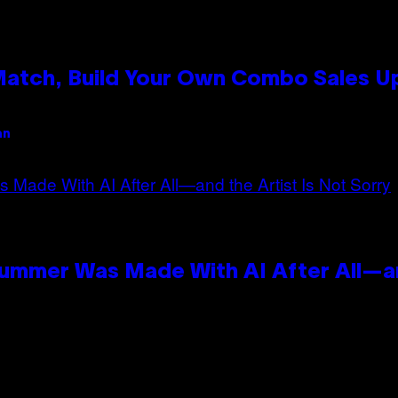
 Match, Build Your Own Combo Sales 
an
Summer Was Made With AI After All—an