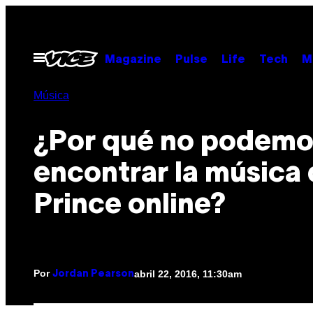
Saltar
al
contenido
Abrir
Magazine
Pulse
Life
Tech
M
Menú
Música
¿Por qué no podemo
encontrar la música
Prince online?
Por
abril 22, 2016, 11:30am
Jordan Pearson