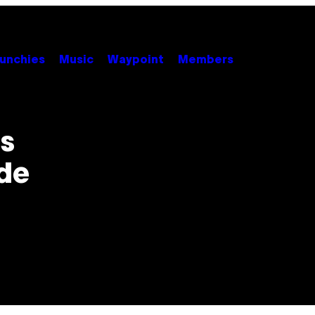
unchies
Music
Waypoint
Members
s
 de