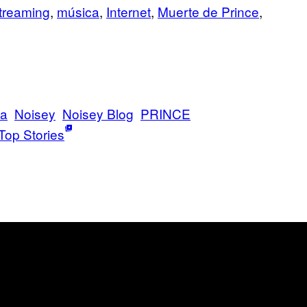
treaming
,
música
,
Internet
,
Muerte de Prince
,
ca
Noisey
Noisey Blog
PRINCE
Top Stories