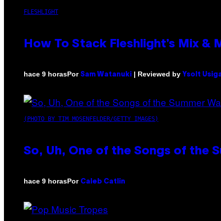
FLESHLIGHT
How To Stack Fleshlight’s Mix &
Por
| Reviewed by
hace 9 horas
Sam Watanuki
Ysolt Usig
(PHOTO BY TIM MOSENFELDER/GETTY IMAGES)
So, Uh, One of the Songs of the 
Por
hace 9 horas
Caleb Catlin