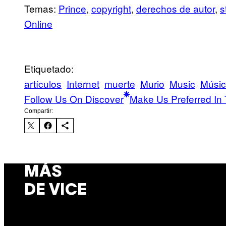
Temas:
Prince
,
copyright
,
derechos de autor
,
s
Online
Etiquetado:
artículos
Internet
muerte
Murio
Music
Músi
Follow Us On Discover
Make Us Preferred In 
Compartir:
MÁS
DE VICE