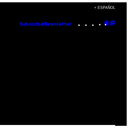
+ ESPAÑOL
Instagram
TikTok
YouTube
Google
Goog
Subscribe
Newsletter
Discove
Top
Posts