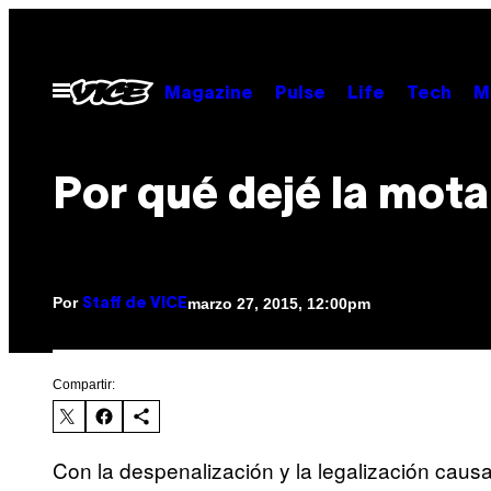
Saltar
al
contenido
Abrir
Magazine
Pulse
Life
Tech
M
Menú
Por qué dejé la mota
Por
marzo 27, 2015, 12:00pm
Staff de VICE
Compartir:
Con la despenalización y la legalización causa