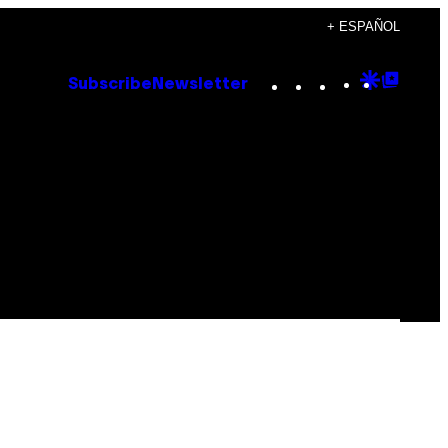
+ ESPAÑOL
Instagram
TikTok
YouTube
Google
Goog
Subscribe
Newsletter
Discove
Top
Posts