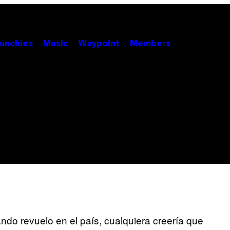
unchies
Music
Waypoint
Members
ndo revuelo en el país, cualquiera creería que