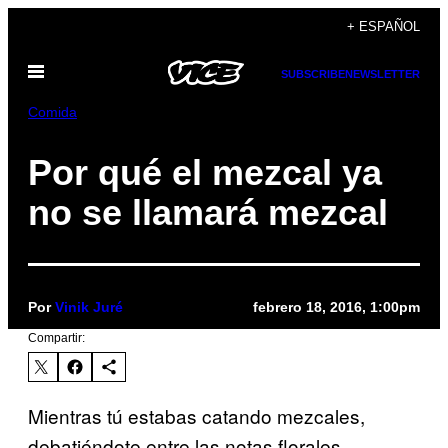
Saltar
+ ESPAÑOL
al
Abrir
contenido
SUBSCRIBE
NEWSLETTER
Menú
Comida
Por qué el mezcal ya
no se llamará mezcal
Por
Vinik Juré
febrero 18, 2016, 1:00pm
Compartir:
Mientras tú estabas catando mezcales,
debatiéndote entre las notas florales,