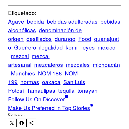
Etiquetado:
Agave
bebida
bebidas adulteradas
bebidas
alcohólicas
denominación de
origen
destilados
durango
Food
guanajuat
o
Guerrero
ilegalidad
komil
leyes
mexico
mezcal
mezcal
artesanal
mezcaleros
mezcales
michoacán
Munchies
NOM 186
NOM
199
normas
oaxaca
San Luis
Potosí
Tamaulipas
tequila
tonayan
Follow Us On Discover
Make Us Preferred In Top Stories
Compartir: