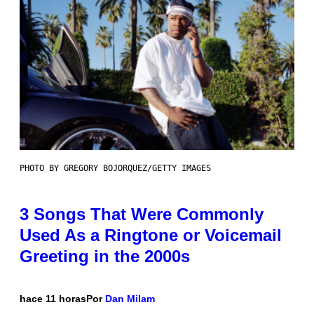
PHOTO BY GREGORY BOJORQUEZ/GETTY IMAGES
3 Songs That Were Commonly
Used As a Ringtone or Voicemail
Greeting in the 2000s
hace 11 horas
Por
Dan Milam