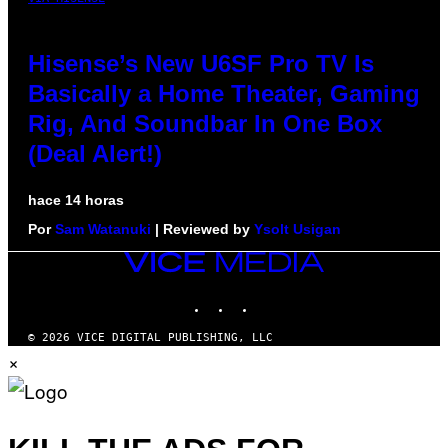
Hisense’s New U6SF Pro TV Is
Basically a Home Theater, Gaming
Rig, And Soundbar In One Box
(Deal Alert!)
hace 14 horas
Por
Sam Watanuki
| Reviewed by
Ysolt Usigan
VICE
MEDIA
INSTAGRAM
TIKTOK
YOUTUBE
© 2026 VICE DIGITAL PUBLISHING, LLC
×