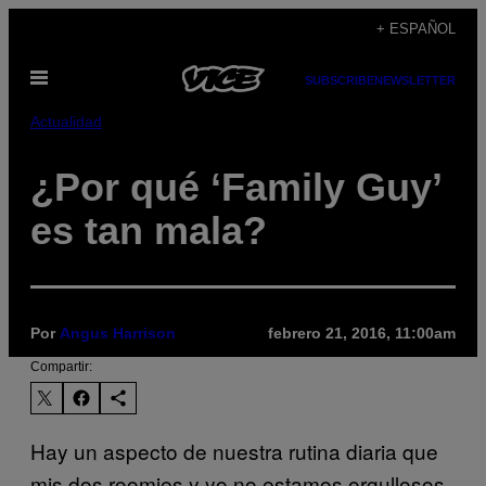
Saltar
+ ESPAÑOL
al
Abrir
contenido
SUBSCRIBE
NEWSLETTER
Menú
Actualidad
¿Por qué ‘Family Guy’
es tan mala?
Por
Angus Harrison
febrero 21, 2016, 11:00am
Compartir:
Hay un aspecto de nuestra rutina diaria que
mis dos roomies y yo no estamos orgullosos