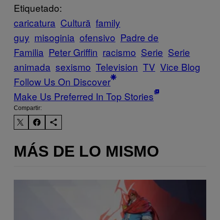
Etiquetado:
caricatura
Cultură
family
guy
misoginia
ofensivo
Padre de
Familia
Peter Griffin
racismo
Serie
Serie
animada
sexismo
Television
TV
Vice Blog
Follow Us On Discover
Make Us Preferred In Top Stories
Compartir:
MÁS DE LO MISMO