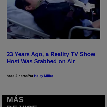
23 Years Ago, a Reality TV Show
Host Was Stabbed on Air
hace 2 horas
Por
Haley Miller
MÁS