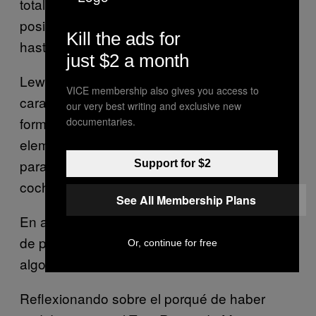
totalmente contraproducente querer quitar la
posibilidad de permitirles llegar el sábado
Kill the ads for
hasta el máximo nivel.
just $2 a month
Lewis Hamilton habló maravillosamente de
VICE membership also gives you access to
cara al Gran Premio de Bahréin sobre la
our very best writing and exclusive new
forma en que la F1 ha perdido uno de sus
documentaries.
elementos clave: la necesidad de los pilotos
para jugársela cada vez que se suben a un
Support for $2
coche.
See All Membership Plans
En algún punto dio una explicación perfecta
de por qué no poder llegar a los límites era
Or, continue for free
algo malo para el automovilismo.
Reflexionando sobre el porqué de haber