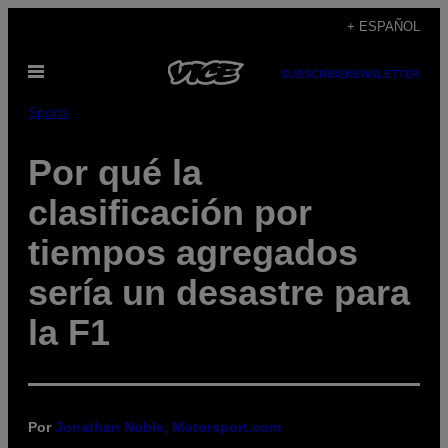
Saltar
+ ESPAÑOL
al
Abrir
contenido
SUBSCRIBE
NEWSLETTER
Menú
Sports
Por qué la
clasificación por
tiempos agregados
sería un desastre para
la F1
Por
Jonathan Noble, Motorsport.com