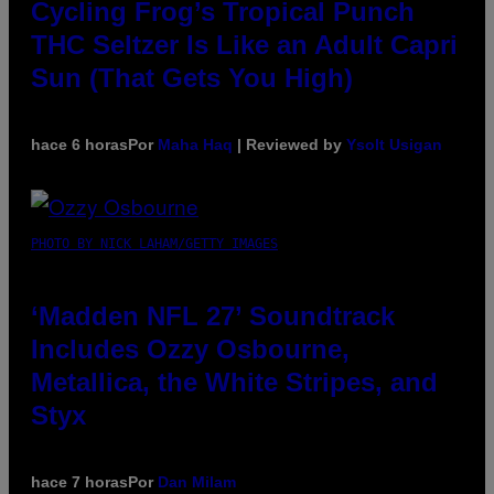
Cycling Frog’s Tropical Punch
THC Seltzer Is Like an Adult Capri
Sun (That Gets You High)
hace 6 horas
Por
Maha Haq
| Reviewed by
Ysolt Usigan
PHOTO BY NICK LAHAM/GETTY IMAGES
‘Madden NFL 27’ Soundtrack
Includes Ozzy Osbourne,
Metallica, the White Stripes, and
Styx
hace 7 horas
Por
Dan Milam