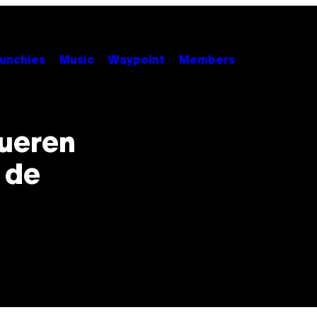
unchies
Music
Waypoint
Members
mueren
 de