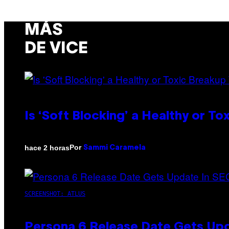
MÁS
DE VICE
Is ‘Soft Blocking’ a Healthy or T
Por
hace 2 horas
Sammi Caramela
SCREENSHOT: ATLUS
Persona 6 Release Date Gets Upd