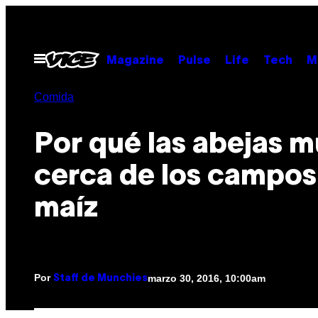
Saltar
al
contenido
Abrir
Magazine
Pulse
Life
Tech
M
Menú
Comida
Por qué las abejas 
cerca de los campos
maíz
Por
marzo 30, 2016, 10:00am
Staff de Munchies