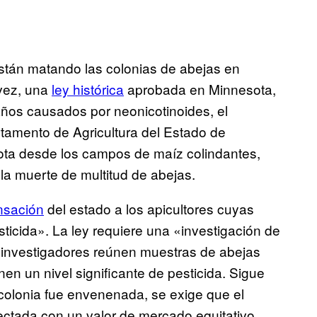
están matando las colonias de abejas en
 vez, una
ley histórica
aprobada en Minnesota,
ños causados por neonicotinoides, el
tamento de Agricultura del Estado de
lota desde los campos de maíz colindantes,
 la muerte de multitud de abejas.
nsación
del estado a los apicultores cuyas
icida». La ley requiere una «investigación de
e investigadores reúnen muestras de abejas
en un nivel significante de pesticida. Sigue
 colonia fue envenenada, se exige que el
ectada con un valor de mercado equitativo.