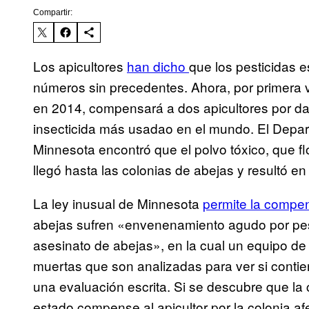
Compartir:
Los apicultores
han dicho
que los pesticidas 
números sin precedentes. Ahora, por primera
en 2014, compensará a dos apicultores por da
insecticida más usadao en el mundo. El Depar
Minnesota encontró que el polvo tóxico, que f
llegó hasta las colonias de abejas y resultó en
La ley inusual de Minnesota
permite la compe
abejas sufren «envenenamiento agudo por pest
asesinato de abejas», en la cual un equipo d
muertas que son analizadas para ver si contien
una evaluación escrita. Si se descubre que la
estado compense al apicultor por la colonia af