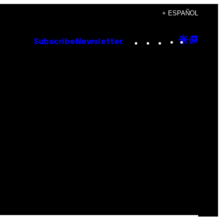
+ ESPAÑOL
Instagram
TikTok
YouTube
Google
Goog
Subscribe
Newsletter
Discove
Top
Posts