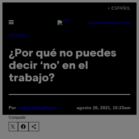
Saltar
+ ESPAÑOL
al
Abrir
contenido
SUBSCRIBE
NEWSLETTER
Menú
Identidad
¿Por qué no puedes
decir ‘no’ en el
trabajo?
Por
agosto 26, 2021, 10:23am
Isabel Gangitano
Compartir: