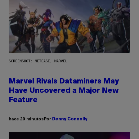
SCREENSHOT: NETEASE, MARVEL
Marvel Rivals Dataminers May
Have Uncovered a Major New
Feature
Por
hace 20 minutos
Denny Connolly