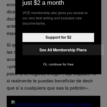
just $2 a month
encontrando tu “centro de gravedad”, como
dice Macchi. Primero piensa y acepta que
VICE membership also gives you access to
decir “no” es una opción ante tus propios ojos
our very best writing and exclusive new
documentaries.
antes de empezar a pensar en estrategias
específicas relacionadas con tu trabajo.
Support for $2
Si quieres decir que no pero tienes miedo de
See All Membership Plans
las repercusiones o simplemente no estás
acostumbradx a establecer límites, debes
Or, continue for free
«preguntarte qué sería lo peor que podría
pasar si te negaras a algo», dijo Capizzi, «o
si realmente te puedes beneficiar de decir
que sí a cualquiera que sea la petición».