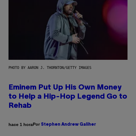
PHOTO BY AARON J. THORNTON/GETTY IMAGES
Eminem Put Up His Own Money
to Help a Hip-Hop Legend Go to
Rehab
Por
hace 1 hora
Stephen Andrew Galiher