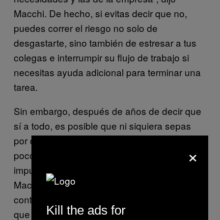
Macchi. De hecho, si evitas decir que no,
puedes correr el riesgo no solo de
desgastarte, sino también de estresar a tus
colegas e interrumpir su flujo de trabajo si
necesitas ayuda adicional para terminar una
tarea.
Sin embargo, después de años de decir que
sí a todo, es posible que ni siquiera sepas
por dónde empezar. “Puedes irle bajando
×
poco a poco y preguntarte qué es lo que te
impulsa a decir que sí en ese contexto”, dijo
Macchi. Puedes empezar por ser honestx
contigo mismx, entendiendo tus límites y lo
Kill the ads for
que es realmente importante para ti,