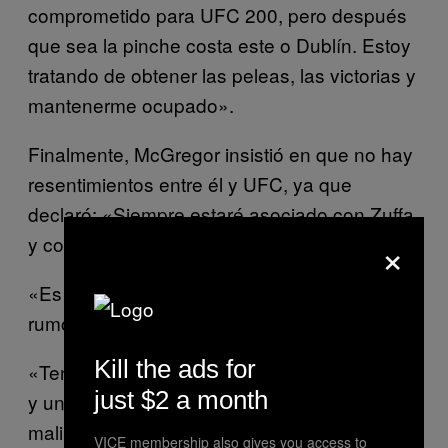
comprometido para UFC 200, pero después
que sea la pinche costa este o Dublín. Estoy
tratando de obtener las peleas, las victorias y
mantenerme ocupado».
Finalmente, McGregor insistió en que no hay
resentimientos entre él y UFC, ya que
declaró: «Siempre estaré asociado con Zuffa
×
y con el gran equipo de UFC».
«Es pura mierda», dijo sobre la disputa
rumorada entre él y los jefes de UFC.
Kill the ads for
«Tengo una muy buena relación con Lorenzo
just $2 a month
y una muy buena relación con Dana. No me
malinterpreten porque estoy escalando
VICE membership also gives you access to