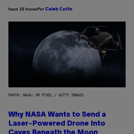
Por
hace 10 horas
Caleb Catlin
PHOTO: NASA; DR PIXEL / GETTY IMAGES
Why NASA Wants to Send a
Laser-Powered Drone Into
Caves Beneath the Moon