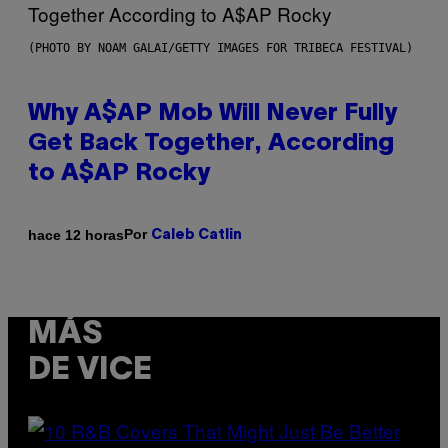
(PHOTO BY NOAM GALAI/GETTY IMAGES FOR TRIBECA FESTIVAL)
Why A$AP Mob Will Never Fully
Get Back Together, According
to A$AP Rocky
Por
hace 12 horas
Caleb Catlin
MÁS
DE VICE