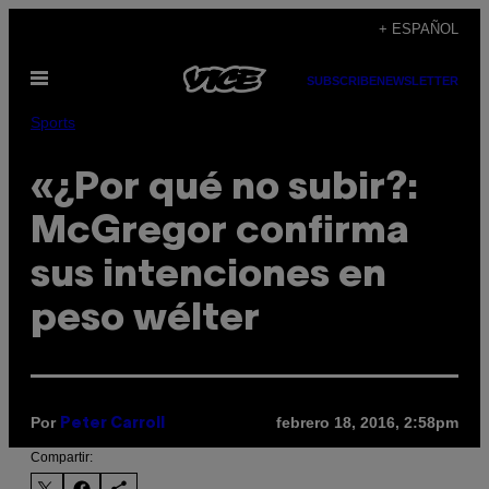
Saltar
+ ESPAÑOL
al
Abrir
contenido
SUBSCRIBE
NEWSLETTER
Menú
Sports
«¿Por qué no subir?:
McGregor confirma
sus intenciones en
peso wélter
Por
febrero 18, 2016, 2:58pm
Peter Carroll
Compartir: