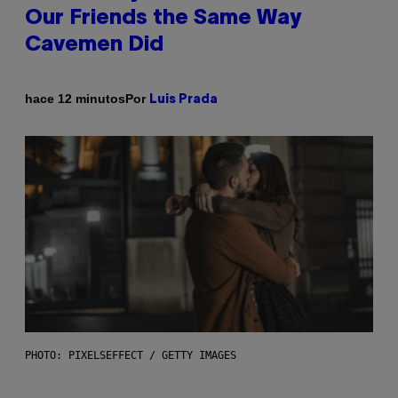
Our Friends the Same Way
Cavemen Did
Por
hace 12 minutos
Luis Prada
PHOTO: PIXELSEFFECT / GETTY IMAGES