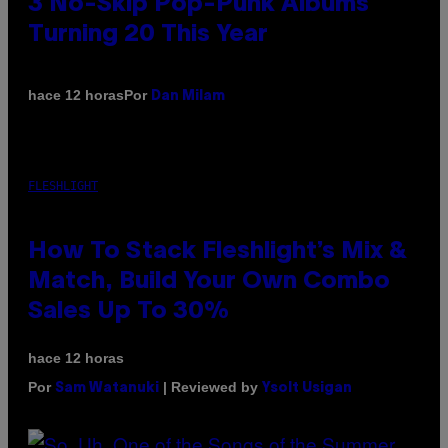
3 No-Skip Pop-Punk Albums
Turning 20 This Year
Por
hace 12 horas
Dan Milam
FLESHLIGHT
How To Stack Fleshlight’s Mix &
Match, Build Your Own Combo
Sales Up To 30%
hace 12 horas
Por
| Reviewed by
Sam Watanuki
Ysolt Usigan