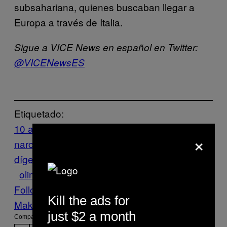
subsahariana, quienes buscaban llegar a
Europa a través de Italia.
Sigue a VICE News en español en Twitter:
@VICENewsES
Etiquetado:
10 años de guerra contra el
×
narco
argentina
Feminicidios
guatemala
in
dígenas
inmigrantes
Libia
mexico
Mundo
olimpiadas
pgr
rio de janeiro
VICE News
Follow Us On Discover
Kill the ads for
Make Us Preferred In Top Stories
just $2 a month
Compartir: