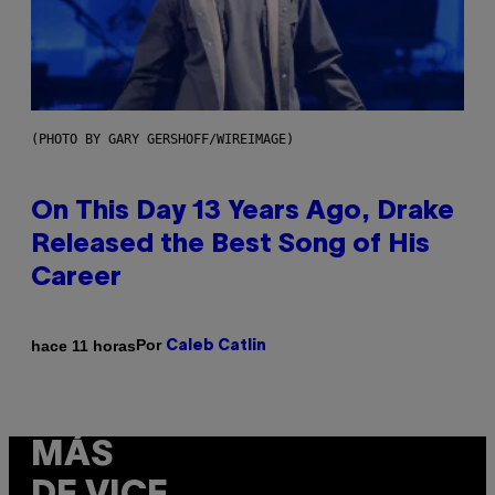
(PHOTO BY GARY GERSHOFF/WIREIMAGE)
On This Day 13 Years Ago, Drake
Released the Best Song of His
Career
Por
hace 11 horas
Caleb Catlin
MÁS