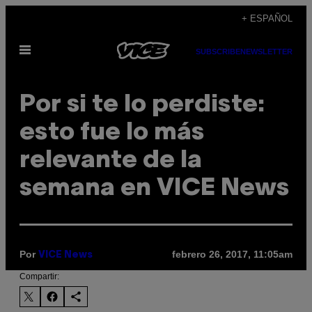
Saltar
+ ESPAÑOL
al
Abrir
contenido
SUBSCRIBE
NEWSLETTER
Menú
Por si te lo perdiste:
esto fue lo más
relevante de la
semana en VICE News
Por
febrero 26, 2017, 11:05am
VICE News
Compartir: