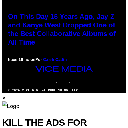
On This Day 15 Years Ago, Jay-Z
and Kanye West Dropped One of
the Best Collaborative Albums of
All Time
hace 16 horas
Por
Caleb Catlin
VICE
MEDIA
INSTAGRAM
TIKTOK
YOUTUBE
© 2026 VICE DIGITAL PUBLISHING, LLC
×
KILL THE ADS FOR