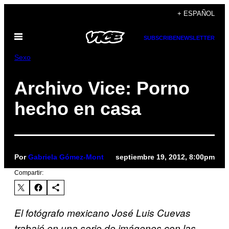
Saltar
+ ESPAÑOL
al
Abrir
contenido
SUBSCRIBE
NEWSLETTER
Menú
Sexo
Archivo Vice: Porno
hecho en casa
Por
Gabriela Gómez-Mont
septiembre 19, 2012, 8:00pm
Compartir:
El fotógrafo mexicano José Luis Cuevas
trabajó en una serie de imágenes con las