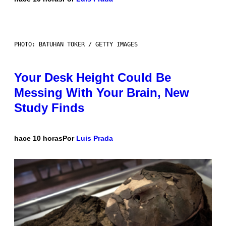
PHOTO: BATUHAN TOKER / GETTY IMAGES
Your Desk Height Could Be
Messing With Your Brain, New
Study Finds
hace 10 horas
Por
Luis Prada