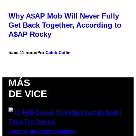
Why A$AP Mob Will Never Fully
Get Back Together, According to
A$AP Rocky
hace 11 horas
Por
Caleb Catlin
MÁS
DE VICE
(PHOTO BY EBET ROBERTS/REDFERNS)