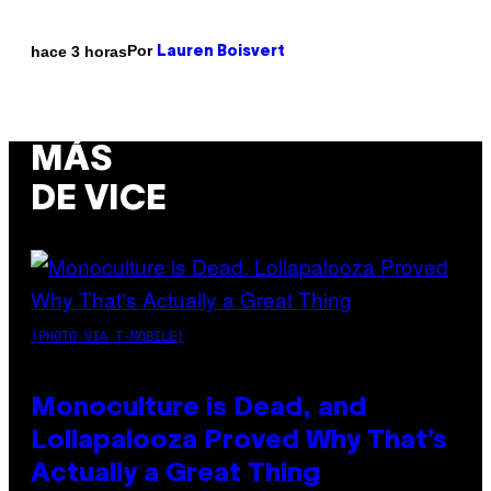
Por
hace 3 horas
Lauren Boisvert
MÁS
DE VICE
(PHOTO VIA T-MOBILE)
Monoculture is Dead, and
Lollapalooza Proved Why That’s
Actually a Great Thing