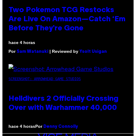
Two Pokemon TCG Restocks
Are Live On Amazon—Catch ‘Em
Before They’re Gone
hace 4 horas
Por
| Reviewed by
Sam Watanuki
Ysolt Usigan
SCREENSHOT: ARROWHEAD GAME STUDIOS
Helldivers 2 Officially Crossing
Over with Warhammer 40,000
Por
hace 4 horas
Denny Connolly
VICE