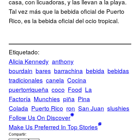
casa, con licuadoras, y las llevan a la playa.
Tal vez más que la bebida oficial de Puerto
Rico, es la bebida oficial del ocio tropical.
Etiquetado:
Alicia Kennedy
anthony
bourdain
bares
barrachina
bebida
bebidas
tradicionales
canela
Cocina
puertorriqueña
coco
Food
La
Factoría
Munchies
piña
Pina
Colada
Puerto Rico
ron
San Juan
slushies
Follow Us On Discover
Make Us Preferred In Top Stories
Compartir: