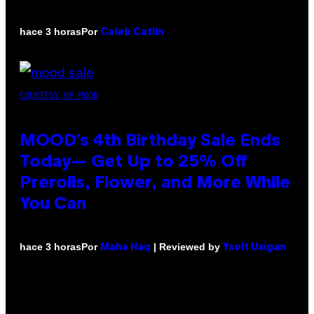
Por
hace 3 horas
Caleb Catlin
COURTESY OF MOOD
MOOD’s 4th Birthday Sale Ends
Today— Get Up to 25% Off
Prerolls, Flower, and More While
You Can
Por
| Reviewed by
hace 3 horas
Maha Haq
Ysolt Usigan