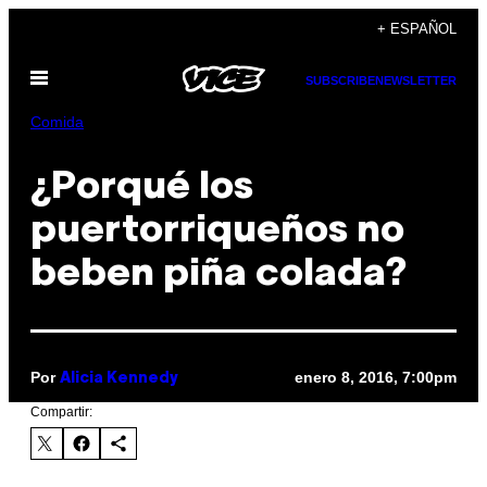
Saltar
+ ESPAÑOL
al
Abrir
contenido
SUBSCRIBE
NEWSLETTER
Menú
Comida
¿Porqué los
puertorriqueños no
beben piña colada?
Por
enero 8, 2016, 7:00pm
Alicia Kennedy
Compartir: